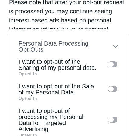
Please note that after your opt-out request
Εκκλησία
is processed you may continue seeing
interest-based ads based on personal
Μην αμελήσετε να φροντίζετε για τη συνείδησή
information utilized by us or personal
σας
information disclosed to third parties prior
από
christina
27 Μαρτίου 2019
Personal Data Processing
to your opt-out. You may separately opt-out
Opt Outs
Προσέξτε τη συνείδησή σας, που είναι η
of the further disclosure of your personal
I want to opt-out of the
φωνή του Θεού και η φωνή του Αγγέλου
information by third parties on the IAB’s list
Sharing of my personal data.
Opted In
φύλακά σας. Μην αμελήσετε να φροντίζετε
of downstream participants. This
information may also be disclosed by us to
για τη συνείδησή σας, διότι μπορεί να τη
I want to opt-out of the Sale
of my Personal Data.
third parties on the
IAB’s List of
χάσετε, …
Opted In
Downstream Participants
that may further
I want to opt-out of
disclose it to other third parties.
processing my Personal
Data for Targeted
Advertising.
Opted In