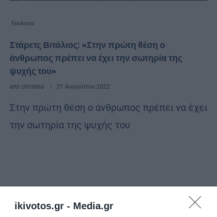
Εκκλησία
Στάρετς Βιτάλιος: «Στην πρώτη θέση ο
άνθρωπος πρέπει να έχει την σωτηρία της
ψυχής του»
από
christina
21 Αυγούστου 2022
Στην πρώτη θέση ο άνθρωπος πρέπει να έχει
την σωτηρία της ψυχής του
ikivotos.gr -
Media.gr