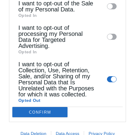
information may also be disclosed by us to
I want to opt-out of the Sale
Τελευταία άρθρα
of my Personal Data.
third parties on the
IAB’s List of
Opted In
Downstream Participants
that may further
I want to opt-out of
disclose it to other third parties.
Ελληνικός Ερυθρός Σταυρός: Τι πρέπει να
processing my Personal
Data for Targeted
περιέχει ένα φαρμακείο διακοπών
Advertising.
Opted In
I want to opt-out of
Η πανήγυρις της Μεταμορφώσεως του Σωτήρος
Collection, Use, Retention,
στη Θεσσαλονίκη
Sale, and/or Sharing of my
Personal Data that Is
Unrelated with the Purposes
for which it was collected.
Όταν είσαι ευλαβής
Opted Out
CONFIRM
Ο Νεαπόλεως στο Ιερό Παρεκκλήσι Αγίας
Παρασκευής Παλαιοκάστρου για το Μικρό
Data Deletion
Data Access
Privacy Policy