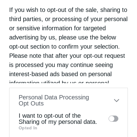
If you wish to opt-out of the sale, sharing to
third parties, or processing of your personal
or sensitive information for targeted
advertising by us, please use the below
opt-out section to confirm your selection.
Please note that after your opt-out request
is processed you may continue seeing
interest-based ads based on personal
information utilized by us or personal
information disclosed to third parties prior
Personal Data Processing
to your opt-out. You may separately opt-out
Opt Outs
of the further disclosure of your personal
I want to opt-out of the
information by third parties on the IAB’s list
Sharing of my personal data.
Opted In
of downstream participants. This