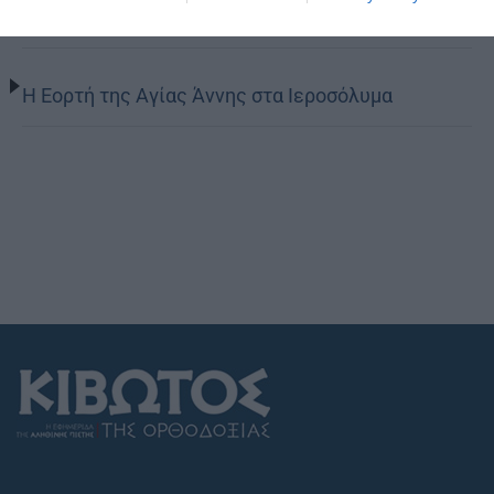
Παρακλητικό Κανόνα
Η Εορτή της Αγίας Άννης στα Ιεροσόλυμα