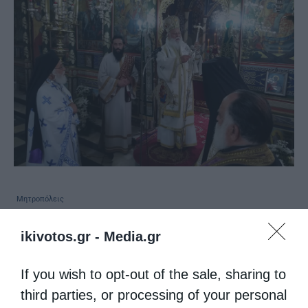
Μητροπόλεις
O Μητροπολίτης Μαντινείας στην ιστορική
ikivotos.gr -
Media.gr
Στεμνίτσα Γορτυνίας
από
christina
22 Μαΐου 2018
If you wish to opt-out of the sale, sharing to
third parties, or processing of your personal
O Μητροπολίτης Μαντινείας και Κυνουρίας