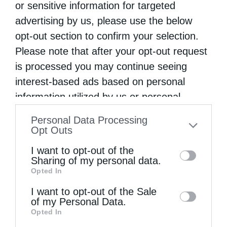
or sensitive information for targeted
κ. Αλέξανδρος την Κυριακή 20 Μαΐου 2018
advertising by us, please use the below
λειτούργησε και κήρυξε στον Ιερό Ναό Αγίου
opt-out section to confirm your selection.
Γεωργίου στην ιστορική Στεμνίτσα
Please note that after your opt-out request
Γορτυνίας, κατόπιν αδείας και ευλογίας του
is processed you may continue seeing
interest-based ads based on personal
Σεβασμιωτάτου επιχωρίου Μητροπολίτου …
information utilized by us or personal
information disclosed to third parties prior
Personal Data Processing
to your opt-out. You may separately opt-out
Opt Outs
of the further disclosure of your personal
I want to opt-out of the
information by third parties on the IAB’s list
Sharing of my personal data.
Opted In
of downstream participants. This
information may also be disclosed by us to
I want to opt-out of the Sale
of my Personal Data.
third parties on the
IAB’s List of
Opted In
Downstream Participants
that may further