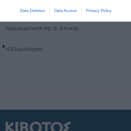
Οι εθελοντές του Ελληνικού Ερυθρού Σταυρού
Data Deletion
Data Access
Privacy Policy
διέσωσαν δεκάδες οικόσιτα και άγρια ζώα στα
πύρινα μέτωπα της Δ. Αττικής
Η Εξομολόγηση