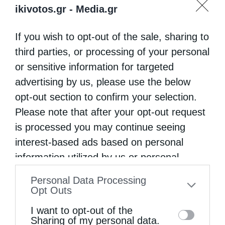
ikivotos.gr -
Media.gr
If you wish to opt-out of the sale, sharing to
third parties, or processing of your personal
or sensitive information for targeted
advertising by us, please use the below
opt-out section to confirm your selection.
Please note that after your opt-out request
is processed you may continue seeing
interest-based ads based on personal
information utilized by us or personal
information disclosed to third parties prior
Personal Data Processing
to your opt-out. You may separately opt-out
Opt Outs
of the further disclosure of your personal
I want to opt-out of the
information by third parties on the IAB’s list
Sharing of my personal data.