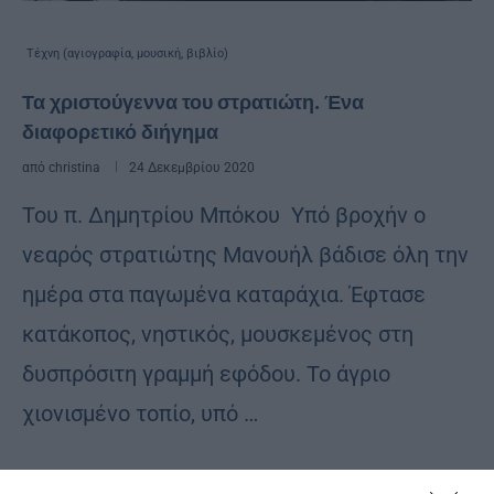
Τέχνη (αγιογραφία, μουσική, βιβλίο)
Τα χριστούγεννα του στρατιώτη. Ένα
διαφορετικό διήγημα
από
christina
24 Δεκεμβρίου 2020
Του π. Δημητρίου Μπόκου Υπό βροχήν ο
νεαρός στρατιώτης Μανουήλ βάδισε όλη την
ημέρα στα παγωμένα καταράχια. Έφτασε
κατάκοπος, νηστικός, μουσκεμένος στη
δυσπρόσιτη γραμμή εφόδου. Το άγριο
χιονισμένο τοπίο, υπό …