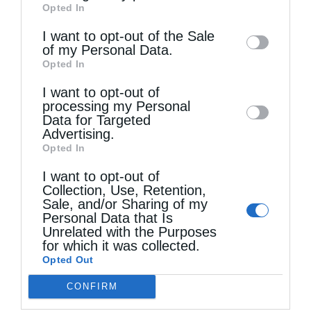
Opted In
of downstream participants. This
information may also be disclosed by us to
I want to opt-out of the Sale
of my Personal Data.
third parties on the
IAB’s List of
Opted In
Downstream Participants
that may further
I want to opt-out of
disclose it to other third parties.
Τελευταία άρθρα
processing my Personal
Data for Targeted
Advertising.
Opted In
Ο θείος έρως
I want to opt-out of
Collection, Use, Retention,
Sale, and/or Sharing of my
Στελέχη των κατασκηνώσεων της Μητροπόλεως
Personal Data that Is
Αλεξανδρουπόλεως στα Πριγκηπόνησα
Unrelated with the Purposes
for which it was collected.
Opted Out
Ηθική ελευθερία
CONFIRM