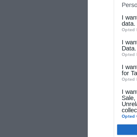
Perso
IAB’s Li
other thi
I wan
data.
Opted 
I wan
Data.
Opted 
I wan
for T
Opted 
I wan
Sale,
Unrel
colle
Opted 