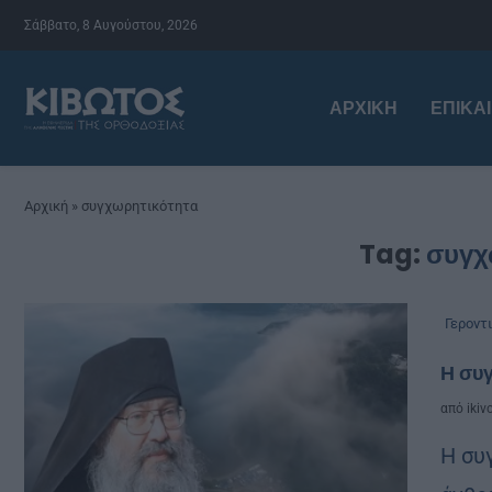
Σάββατο, 8 Αυγούστου, 2026
ΑΡΧΙΚΉ
ΕΠΙΚΑ
Αρχική
»
συγχωρητικότητα
Tag:
συγχ
Γεροντ
Η συ
από
ikiv
Η συγ