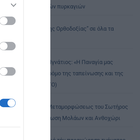
καταστροφικών πυρκαγιών
ose it to
Η “Κιβωτός της Ορθοδοξίας” σε όλα τα
περίπτερα
Δημητριάδος Ιγνάτιος: «Η Παναγία μας
δείχνει τον δρόμο της ταπείνωσης και της
σιωπής» (ΦΩΤΟ)
Η εορτή της Μεταμορφώσεως του Σωτήρος
σε Μεταμόρφωση Μολάων και Ανθοχώρι