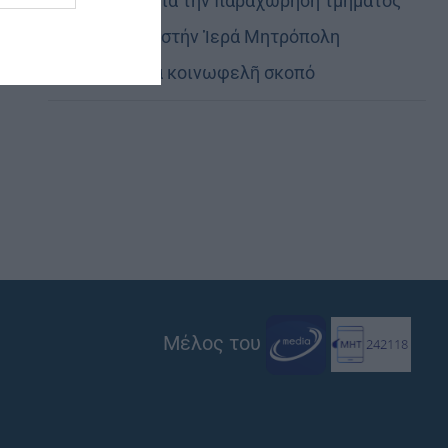
Εὐχαριστίες γιά τήν παραχώρηση τμήματος
στρατοπέδου στήν Ἱερά Μητρόπολη
Καστορίας γιά κοινωφελῆ σκοπό
Μέλος του