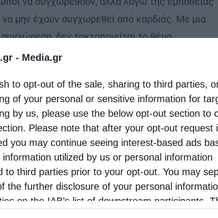
ω­ποι να συγ­χω­ρε­θούν, αλλά λόγω της εμ­πα­θεί­ας
 να μην έχουν συγ­χω­ρε­θεί από καρ­διάς. Με μια
συγ­χώ­ρε­ση, δεν τα­κτο­ποιεί­ται το θέμα. …
.gr -
Media.gr
ία
sh to opt-out of the sale, sharing to third parties, o
 συγχωρητικότητας σταχυολογήματα
ng of your personal or sensitive information for ta
ing by us, please use the below opt-out section to 
stina
18 Μαΐου 2020
ection. Please note that after your opt-out request 
γαρ αφήτε τοις ανθρώποις τα παραπτώματα
d you may continue seeing interest-based ads ba
ν, αφήσει και υμίν ο πατήρ υμών ο ουράνιος· εάν
 information utilized by us or personal information
η αφήτε τοις ανθρώποις τα παραπτώματα
d to third parties prior to your opt-out. You may se
ν, ουδέ ο πατήρ υμών αφήσει τα …
of the further disclosure of your personal informati
rties on the IAB’s list of downstream participants. T
ion may also be disclosed by us to third parties on