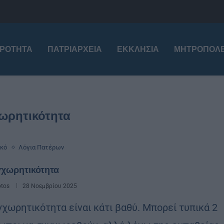
ΙΡΌΤΗΤΑ
ΠΑΤΡΙΑΡΧΕΊΑ
ΕΚΚΛΗΣΊΑ
ΜΗΤΡΟΠΌΛΕ
ωρητικότητα
ικό
Λόγια Πατέρων
γχωρητικότητα
otos
28 Νοεμβρίου 2025
­χω­ρη­τι­κό­τη­τα εί­ναι κάτι βαθύ. Μπο­ρεί τυ­πι­κά 2