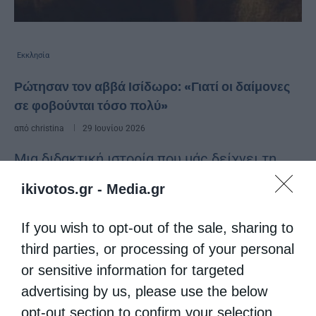
Εκκλησία
Ρώτησαν τον αββά Ισίδωρο: «Γιατί οι δαίμονες
σε φοβούνται τόσο πολύ»
από
christina
29 Ιουνίου 2026
Μια διδακτική ιστορία που μάς δείχνει τη
βαρύτητα του πάθους της οργής.
ikivotos.gr -
Media.gr
If you wish to opt-out of the sale, sharing to
third parties, or processing of your personal
or sensitive information for targeted
advertising by us, please use the below
opt-out section to confirm your selection.