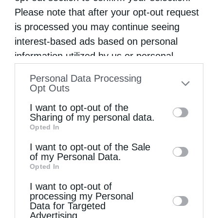
Please note that after your opt-out request
is processed you may continue seeing
interest-based ads based on personal
information utilized by us or personal
information disclosed to third parties prior
Personal Data Processing
to your opt-out. You may separately opt-out
Opt Outs
of the further disclosure of your personal
Εκκλησία
I want to opt-out of the
information by third parties on the IAB’s list
Sharing of my personal data.
Στο φαράγγι της ταπεινώσεως!
Opted In
of downstream participants. This
από
christina
29 Ιουνίου 2026
information may also be disclosed by us to
I want to opt-out of the Sale
of my Personal Data.
third parties on the
IAB’s List of
Όταν είμαστε ανίκανοι να αναρριχηθούμε
Opted In
Downstream Participants
that may further
στις βουνοκορφές της αρετής, εκείνο που
I want to opt-out of
disclose it to other third parties.
πρέπει να κάνουμε είναι να κατεβούμε
processing my Personal
Data for Targeted
τουλάχιστον στο φαράγγι της ταπεινώσεως.
Advertising.