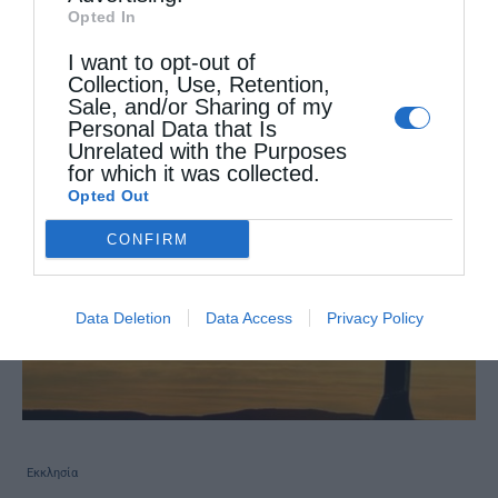
Opted In
Στάρετς Μακάριος
I want to opt-out of
Collection, Use, Retention,
Sale, and/or Sharing of my
Personal Data that Is
Unrelated with the Purposes
for which it was collected.
Opted Out
CONFIRM
Data Deletion
Data Access
Privacy Policy
Εκκλησία