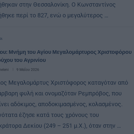
ήθηκαν στην Θεσσαλονίκη. Ο Κωνσταντίνος
ήθηκε περί το 827, ενώ ο μεγαλύτερος …
ρι
ΐου: Μνήμη του Αγίου Μεγαλομάρτυρος Χριστοφόρου
ύχου του Αγρινίου
eleni
9 Μαΐου 2026
ιος Μεγαλομάρτυς Χριστόφορος καταγόταν από
άρβαρη φυλή και ονομαζόταν Ρεμπρόβος, που
ίνει αδόκιμος, αποδοκιμασμένος, κολασμένος.
νότατα έζησε κατά τους χρόνους του
ράτορα Δεκίου (249 – 251 μ.Χ.), όταν στην …