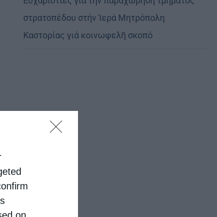
Εὐχαριστίες γιά τήν παραχώρηση τμήματος
στρατοπέδου στήν Ἱερά Μητρόπολη
Καστορίας γιά κοινωφελῆ σκοπό
r
rgeted
confirm
is
sed on