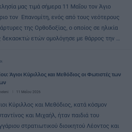
κλησία μας τιμά σήμερα 11 Μαΐου τον Άγιο
ριο τον Επανομίτη, ενός από τους νεότερους
άρτυρες της Ορθοδοξίας, ο οποίος σε ηλικία
ς δεκαοκτώ ετών ομολόγησε με θάρρος την …
ρι
ίου: Άγιοι Κύριλλος και Μεθόδιος οι Φωτιστές των
ων
eleni
11 Μαΐου 2026
γιοι Κύριλλος και Μεθόδιος, κατά κόσμον
ταντίνος και Μιχαήλ, ήταν παιδιά του
γγάριου στρατιωτικού διοικητού Λέοντος και