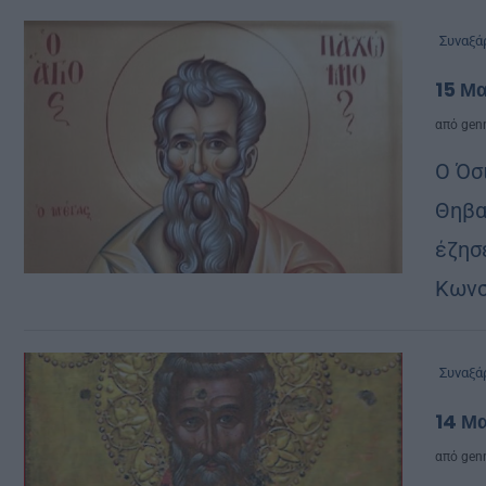
Συναξά
15 Μα
από
genn
Ο Όσ
Θηβα
έζησ
Κωνσ
Συναξά
14 Μ
από
genn