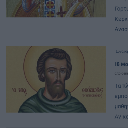
Γορτυ
Κέρκυ
Ανασ
Συναξά
16 Μ
από
genn
Τα π
εμπο
μαθη
Αν κα