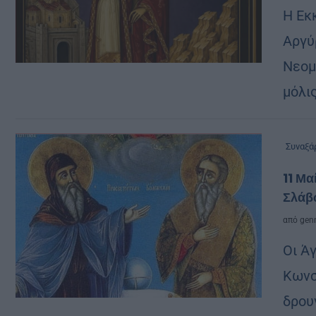
Η Εκ
Αργύ
Νεομ
μόλι
Συναξά
11 Μα
Σλάβ
από
genn
Οι Ά
Κωνσ
δρου