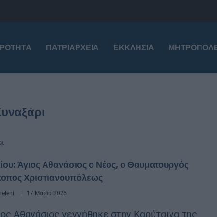
ΙΡΌΤΗΤΑ
ΠΑΤΡΙΑΡΧΕΊΑ
ΕΚΚΛΗΣΊΑ
ΜΗΤΡΟΠΌΛΕ
Συναξάρι
ρι
ίου: Άγιος Αθανάσιος ο Νέος, ο Θαυματουργός
κοπος Χριστιανουπόλεως
eleni
17 Μαΐου 2026
ιος Αθανάσιος γεννήθηκε στην Καρύταινα της