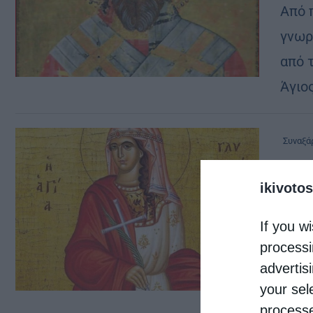
Από 
γνωρ
από 
Άγιο
Συναξά
13 Μα
ikivotos
από
genn
Η Αγ
If you wi
processi
μ.Χ. 
advertis
Ευσε
your sel
Μακά
processe