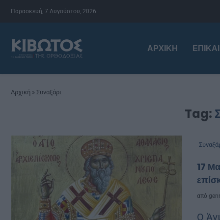
Παρασκευή, 7 Αυγούστου, 2026
ΑΡΧΙΚΉ
ΕΠΙΚΑ
Αρχική
»
Συναξάρι
Tag:
Συναξά
17 Μα
επίσ
από
genn
Ο Άγ