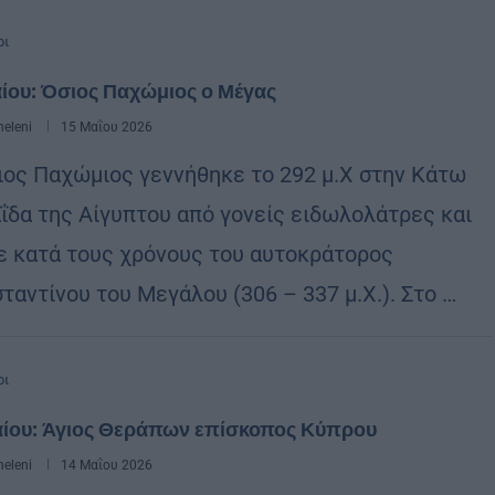
ρι
ίου: Όσιος Παχώμιος ο Μέγας
eleni
15 Μαΐου 2026
ιος Παχώμιος γεννήθηκε το 292 μ.Χ στην Κάτω
ΐδα της Αίγυπτου από γονείς ειδωλολάτρες και
ε κατά τους χρόνους του αυτοκράτορος
ταντίνου του Μεγάλου (306 – 337 μ.Χ.). Στο …
ρι
αίου: Άγιος Θεράπων επίσκοπος Κύπρου
eleni
14 Μαΐου 2026