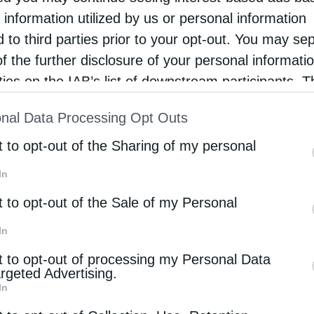
 information utilized by us or personal information
d to third parties prior to your opt-out. You may se
ρι
of the further disclosure of your personal informati
ίου: Άγιος Επιφάνιος Αρχιεπίσκοπος Κύπρου
rties on the IAB’s list of downstream participants. T
eleni
12 Μαΐου 2026
ion may also be disclosed by us to third parties on
nal Data Processing Opt Outs
st of Downstream Participants
that may further discl
ιος Επιφάνιος γεννήθηκε από πάμπτωχη
rd parties.
t to opt-out of the Sharing of my personal
γένεια Ιουδαίων αγροτών, στο χωρίο Βησανδούκη
In
ησανδούκ), κοντά στην Ελευθερούπολη της
ιστίνης το 310 μ.Χ. (Κυπριακή λαϊκή παράδοση
t to opt-out of the Sale of my Personal
έρει, πως ο Άγιος Επιφάνιος …
In
t to opt-out of processing my Personal Data
argeted Advertising.
ρι
In
ίου: Άγιος Γερμανός Πατριάρχης