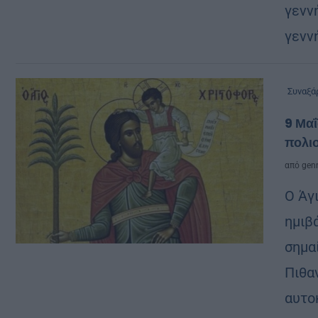
γενν
γενν
Συναξά
9 Μα
πολιο
από
genn
Ο Άγ
ημιβ
σημα
Πιθα
αυτοκ