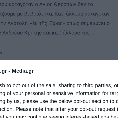
που καταγόταν ο Άγιος Θεράπων δεν το
ίζουμε με βεβαιότητα. Κατ’ άλλους καταγόταν
την Ανατολή, «ἐκ τῆς Ἑῴας» όπως σημειώνει ο
ς Ανδρέας Κρήτης και κατ’ άλλους «ἐκ …
ρι
ίου: Γιορτάζει η Αγία Γλυκερία
.gr -
Media.gr
eleni
13 Μαΐου 2026
ία Γλυκερία γεννήθηκε στην Τραϊανούπολη το 2ον
sh to opt-out of the sale, sharing to third parties, o
ng of your personal or sensitive information for ta
αι., όταν αυτοκράτορας ήταν ο Αντωνίνος ο
ing by us, please use the below opt-out section to 
βής (138 – 161 μ.Χ.). Ο πατέρας της ονομαζόταν
ection. Please note that after your opt-out request 
ριος και είχε διατελέσει ύπατος. …
d you may continue seeing interest-based ads ba