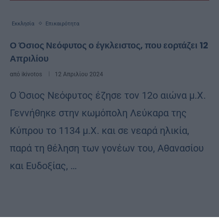
Εκκλησία
Επικαιρότητα
Ο Όσιος Νεόφυτος ο έγκλειστος, που εορτάζει 12
Απριλίου
από
ikivotos
12 Απριλίου 2024
Ο Όσιος Νεόφυτος έζησε τον 12ο αιώνα μ.Χ.
Γεννήθηκε στην κωμόπολη Λεύκαρα της
Κύπρου το 1134 μ.Χ. και σε νεαρά ηλικία,
παρά τη θέληση των γονέων του, Αθανασίου
και Ευδοξίας, …