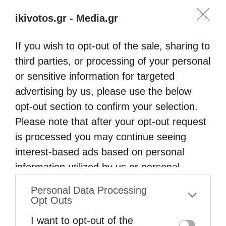
ikivotos.gr -
Media.gr
If you wish to opt-out of the sale, sharing to
third parties, or processing of your personal
or sensitive information for targeted
advertising by us, please use the below
opt-out section to confirm your selection.
Please note that after your opt-out request
is processed you may continue seeing
interest-based ads based on personal
information utilized by us or personal
information disclosed to third parties prior
Personal Data Processing
to your opt-out. You may separately opt-out
Opt Outs
of the further disclosure of your personal
I want to opt-out of the