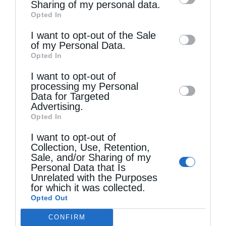
information by third parties on the IAB’s list
Sharing of my personal data.
Opted In
of downstream participants. This
information may also be disclosed by us to
I want to opt-out of the Sale
of my Personal Data.
third parties on the
IAB’s List of
Τελευταία άρθρα
Opted In
Downstream Participants
that may further
I want to opt-out of
disclose it to other third parties.
processing my Personal
Κακό και εκδίκηση
Data for Targeted
Advertising.
Opted In
Χειροτονία Διακόνου από τον Αρχιεπίσκοπο
I want to opt-out of
Collection, Use, Retention,
Αυστραλίας στην Ιερά Επισκοπή Χώρας
Sale, and/or Sharing of my
Personal Data that Is
Unrelated with the Purposes
Δημητριάδος Ιγνάτιος: «Ο Χριστός μάς έδειξε το
for which it was collected.
Opted Out
μέλλον μας» – Με λαμπρότητα εορτάστηκε στον
CONFIRM
Βόλο η Μεταμόρφωση