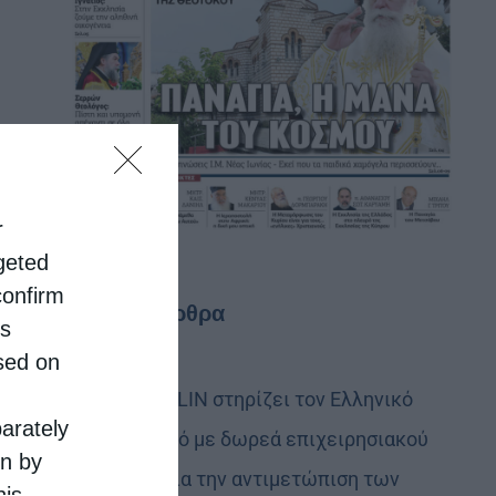
r
rgeted
confirm
Τελευταία άρθρα
is
sed on
Η LEROY MERLIN στηρίζει τον Ελληνικό
parately
Ερυθρό Σταυρό με δωρεά επιχειρησιακού
on by
εξοπλισμού για την αντιμετώπιση των
his