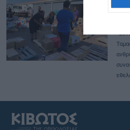
Bοήθ
από
chri
Συνα
Ταμα
ανθρ
συνα
εθελ