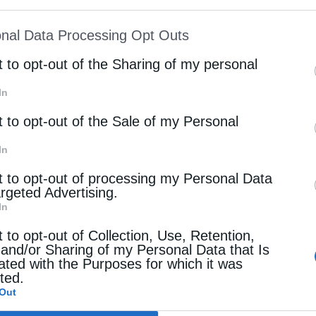
ion may also be disclosed by us to third parties on
nal Data Processing Opt Outs
st of Downstream Participants
that may further discl
rd parties.
t to opt-out of the Sharing of my personal
ρότητα
In
ραντίνα δύο μητροπολίτες στην Κύπρο
t to opt-out of the Sale of my Personal
stina
17 Σεπτεμβρίου 2020
In
υτοπεριορισμό έχουν τεθεί τα τελευταία
t to opt-out of processing my Personal Data
σιτετράωρα οι Μητροπολίτες Κιτίου Νεκτάριος
argeted Advertising.
Ταμασού Ησαϊας, λόγω κρουσμάτων κορονοϊού που
In
νώστηκαν σε δύο εργαζόμενους στην Μητρόπολη
t to opt-out of Collection, Use, Retention,
 and/or Sharing of my Personal Data that Is
ου. Οι δύο εργαζόμενοι προέρχονται από …
ated with the Purposes for which it was
cted.
Out
ρχεία