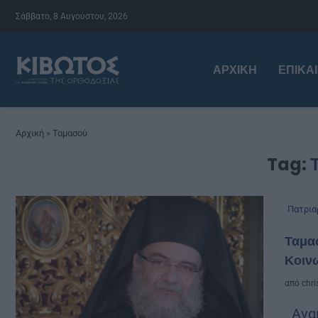
Σάββατο, 8 Αυγούστου, 2026
ΑΡΧΙΚΉ
ΕΠΙΚΑ
Αρχική
»
Ταμασού
Tag:
Πατρια
Ταμασ
Κοιν
από
chri
Ανακ