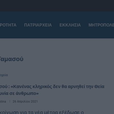
ΙΡΌΤΗΤΑ
ΠΑΤΡΙΑΡΧΕΊΑ
ΕΚΚΛΗΣΊΑ
ΜΗΤΡΟΠΌΛΕ
Ταμασού
ρχεία
ού : «Κανένας κληρικός δεν θα αρνηθεί την Θεία
ωνία σε άνθρωπο»
stina
26 Απριλίου 2021
οίνωση για τα νέα μέτρα εξέδωσε ο