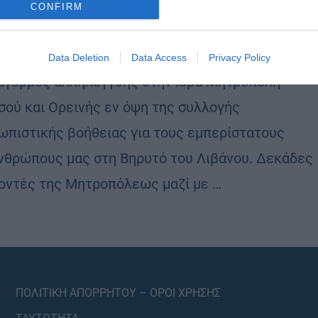
CONFIRM
εια από τη μητρόπολη Ταμασού στη Βηρυτό
stina
27 Αυγούστου 2020
Data Deletion
Data Access
Privacy Policy
γερμός αλληλεγγύης στην Ιερά Μητρόπολη
σού και Ορεινής εν όψη της συλλογής
ωπιστικής βοήθειας για τους εμπερίστατους
νθρώπους μας στη Βηρυτό του Λιβάνου. Δεκάδες
οντές της Μητροπόλεως μαζί με …
ΠΟΛΙΤΙΚΗ ΑΠΟΡΡΗΤΟΥ – ΟΡΟΙ ΧΡΗΣΗΣ