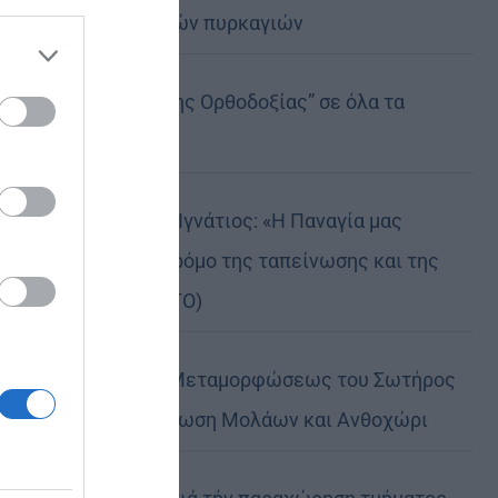
καταστροφικών πυρκαγιών
 the
ose it to
Η “Κιβωτός της Ορθοδοξίας” σε όλα τα
περίπτερα
Δημητριάδος Ιγνάτιος: «Η Παναγία μας
δείχνει τον δρόμο της ταπείνωσης και της
σιωπής» (ΦΩΤΟ)
Η εορτή της Μεταμορφώσεως του Σωτήρος
σε Μεταμόρφωση Μολάων και Ανθοχώρι