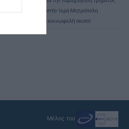
Εὐχαριστίες γιά τήν παραχώρηση τμήματος
στρατοπέδου στήν Ἱερά Μητρόπολη
Καστορίας γιά κοινωφελῆ σκοπό
Μέλος του