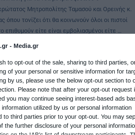
ερώτατος Μητροπολίτης Ταμασού και Ορεινής κ.
ς όπου τονίζει ότι θα κοινωνούν όλοι οι πιστοί
ο επιθυμούν είτε είναι εμβολιασμένοι είτε …
.gr -
Media.gr
ρχεία
sh to opt-out of the sale, sharing to third parties, o
ού Ησαϊας: ”’Εχουμε ήπιο σχίσμα στους κόλπους
ng of your personal or sensitive information for ta
Εκκλησίας της Κύπρου”
ing by us, please use the below opt-out section to 
stina
30 Οκτωβρίου 2020
ection. Please note that after your opt-out request 
σταται πασιφανές και πέραν πάσης αμφιβολίας
d you may continue seeing interest-based ads ba
 information utilized by us or personal information
η λεγόμενη «αυτοκεφαλία» της Εκκλησίας της
d to third parties prior to your opt-out. You may se
νίας, τείνει να εξελιχθεί σε μία εκκλησιαστική
of the further disclosure of your personal informati
η, η οποία θα χαράξει με απρόβλεπτες συνέπειες
rties on the IAB’s list of downstream participants. T