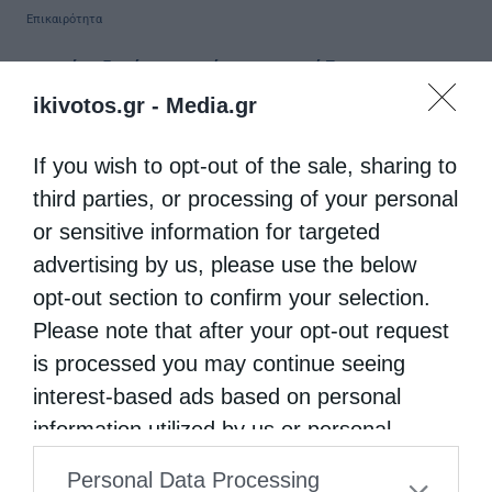
Επικαιρότητα
Και νέο τζαμί στη Θράκη με την άδεια του
υπουργείου Παιδείας
ikivotos.gr -
Media.gr
από
christina
29 Ιουλίου 2020
If you wish to opt-out of the sale, sharing to
Tην ώρα που ο Τούρκος πρόεδρος Ρετζέπ
third parties, or processing of your personal
Ταγίπ Ερντογάν μετέτρεπε την Αγία Σοφία σε
or sensitive information for targeted
τζαμί προσβάλλοντας όχι μόνο ολόκληρο τον
advertising by us, please use the below
opt-out section to confirm your selection.
χριστιανικό κόσμο αλλά συνολικά τη διεθνή
Please note that after your opt-out request
κοινότητα το ελληνικό υπουργείο
is processed you may continue seeing
Παιδείας έδινε άδεια για την ανέγερση …
interest-based ads based on personal
information utilized by us or personal
information disclosed to third parties prior
Personal Data Processing