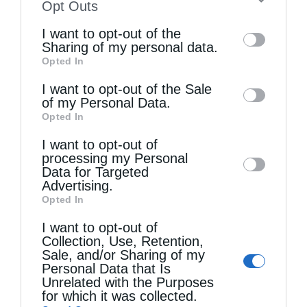
to your opt-out. You may separately opt-out
Opt Outs
of the further disclosure of your personal
I want to opt-out of the
information by third parties on the IAB’s list
Sharing of my personal data.
Opted In
of downstream participants. This
information may also be disclosed by us to
I want to opt-out of the Sale
of my Personal Data.
third parties on the
IAB’s List of
Opted In
Downstream Participants
that may further
I want to opt-out of
disclose it to other third parties.
processing my Personal
Data for Targeted
Advertising.
Opted In
Επικαιρότητα
I want to opt-out of
Αυστριακοί : Οι Τούρκοι δεν είναι αξιόπιστοι
Collection, Use, Retention,
Sale, and/or Sharing of my
από
christina
26 Ιουλίου 2020
Personal Data that Is
Unrelated with the Purposes
Oι ξένοι ηγέτες επιχειρούν πλέον να
for which it was collected.