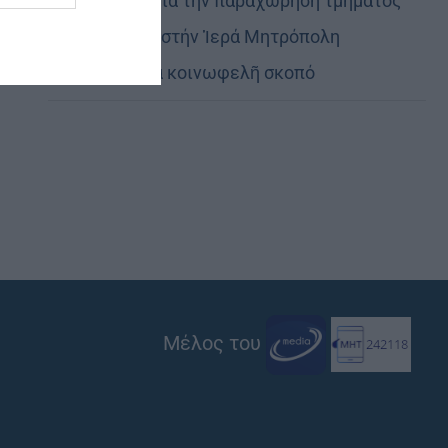
Εὐχαριστίες γιά τήν παραχώρηση τμήματος
στρατοπέδου στήν Ἱερά Μητρόπολη
Καστορίας γιά κοινωφελῆ σκοπό
Μέλος του