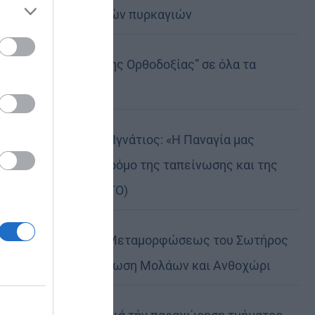
καταστροφικών πυρκαγιών
ose it to
Η “Κιβωτός της Ορθοδοξίας” σε όλα τα
περίπτερα
Δημητριάδος Ιγνάτιος: «Η Παναγία μας
δείχνει τον δρόμο της ταπείνωσης και της
σιωπής» (ΦΩΤΟ)
Η εορτή της Μεταμορφώσεως του Σωτήρος
σε Μεταμόρφωση Μολάων και Ανθοχώρι