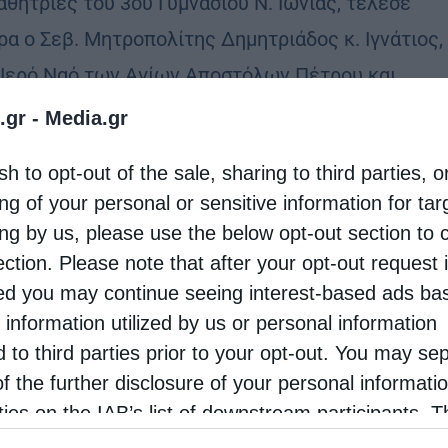
αθήτριες του 3ου Γυμνασίου Ν. Ιωνίας, τέλεσε
ρα ο Σεβ. Μητροπολίτης Δημητριάδος κ. Ιγνάτιος,
 Ιερό Ναό των Αγίων Αποστόλων Πέτρου και …
.gr -
Media.gr
όλεις
sh to opt-out of the sale, sharing to third parties, o
ιγματικές Θείες Λειτουργίες ειδικά για μαθητές στη
ng of your personal or sensitive information for ta
όπολη Δημητριάδος
ing by us, please use the below opt-out section to 
tos
19 Φεβρουαρίου 2016
ection. Please note that after your opt-out request 
d you may continue seeing interest-based ads ba
ους μαθητές και τις μαθήτριες του Ενιαίου
 information utilized by us or personal information
ίου Αλμυρού και του Γυμνασίου, του Γενικού
d to third parties prior to your opt-out. You may se
ίου και του ΕΠΑΛ Βελεστίνου λειτούργησε ο
of the further disclosure of your personal informati
οπολίτης Δημητριάδος κ. Ιγνάτιος την Τετάρτη
rties on the IAB’s list of downstream participants. T
ion may also be disclosed by us to third parties on
και …