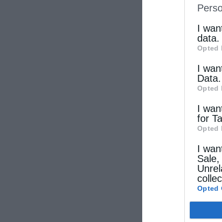
Perso
IAB’s Li
other thi
I wan
data.
Opted 
I wan
Data.
Opted 
I wan
for T
Opted 
I wan
Sale,
Unrel
colle
Opted 