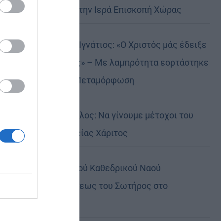
Αυστραλίας στην Ιερά Επισκοπή Χώρας
Δημητριάδος Ιγνάτιος: «Ο Χριστός μάς έδειξε
το μέλλον μας» – Με λαμπρότητα εορτάστηκε
στον Βόλο η Μεταμόρφωση
Κορίνθου Παύλος: Να γίνουμε μέτοχοι του
φωτός της Θείας Χάριτος
Πανήγυρη Ιερού Καθεδρικού Ναού
Μεταμορφώσεως του Σωτήρος στο
Αρκαλοχώρι