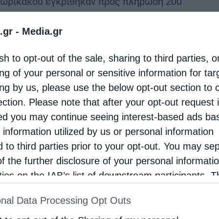
ωρικάκου εγκρίθηκαν προς πλήρωση 200
νικές θέσεις κληρικών για την Εκκλησία της
.gr -
Media.gr
δος. Η κατανομή των θέσεων στην Ιερά
επισκοπή Αθηνών και τις Ιερές …
sh to opt-out of the sale, sharing to third parties, o
ng of your personal or sensitive information for ta
ing by us, please use the below opt-out section to 
ection. Please note that after your opt-out request 
d you may continue seeing interest-based ads ba
 information utilized by us or personal information
d to third parties prior to your opt-out. You may se
of the further disclosure of your personal informati
rties on the IAB’s list of downstream participants. T
ion may also be disclosed by us to third parties on
nal Data Processing Opt Outs
st of Downstream Participants
that may further discl