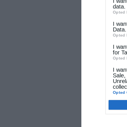
other thi
I wan
data.
Opted 
I wan
Data.
Opted 
I wan
for T
Opted 
I wan
Sale,
Unrel
colle
Opted 