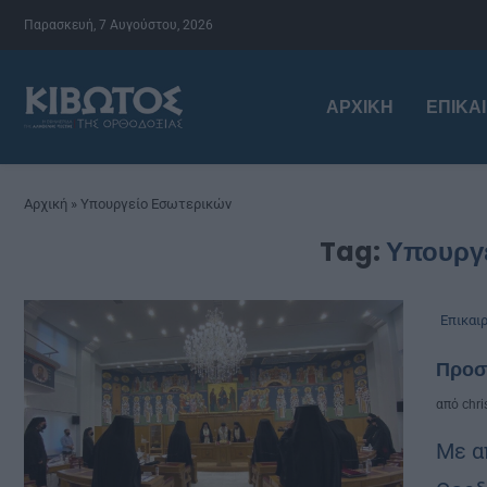
Παρασκευή, 7 Αυγούστου, 2026
ΑΡΧΙΚΉ
ΕΠΙΚΑ
Αρχική
»
Υπουργείο Εσωτερικών
Tag:
Υπουργ
Επικαι
Προσ
από
chri
Με α