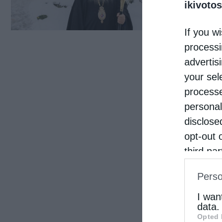
Φθιώ
ikivotos
αντι
If you wi
ο οπ
processi
ανέφ
advertis
your sel
processe
personal
disclose
opt-out 
third pa
informat
Perso
IAB’s Li
other thi
I wan
data.
Opted 