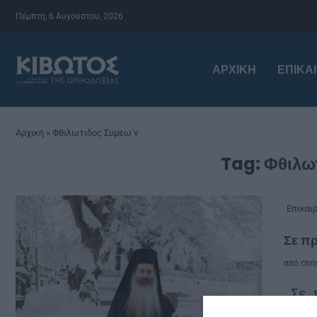
Πέμπτη, 6 Αυγούστου, 2026
ΑΡΧΙΚΉ
ΕΠΙΚΑ
Αρχική
»
Φθιλωτιδος Συμεω΄ν
Tag:
Φθιλω
Επικαι
Σε π
από
chri
Σε π