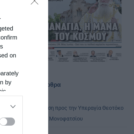
r
rgeted
confirm
is
sed on
parately
on by
Τελευταία άρθρα
his
 the
Ιερά Παράκληση προς την Υπεραγία Θεοτόκο
ose it to
στα Φαβριανά Μονοφατσίου