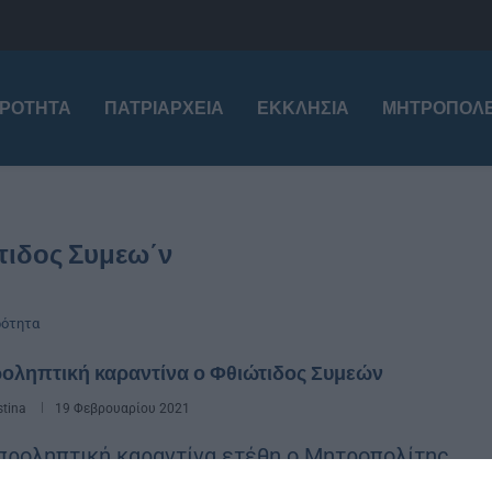
ΙΡΌΤΗΤΑ
ΠΑΤΡΙΑΡΧΕΊΑ
ΕΚΚΛΗΣΊΑ
ΜΗΤΡΟΠΌΛΕ
τιδος Συμεω΄ν
ρότητα
ροληπτική καραντίνα ο Φθιώτιδος Συμεών
stina
19 Φεβρουαρίου 2021
ροληπτική καραντίνα ετέθη ο Μητροπολίτης