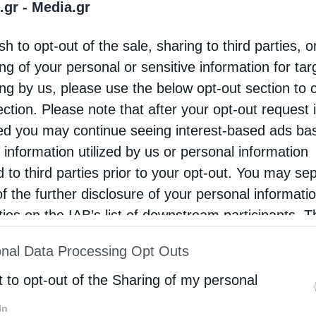
τιδας Συμεών καθώς ήρθε σε επαφή με τον
.gr -
Media.gr
περιφερειάρχη Φθιώτιδας Αθανάσιο Καρακάντζα,
sh to opt-out of the sale, sharing to third parties, o
οίος διαγνώστηκε θετικός στον κορωνοϊό. Οπως
ng of your personal or sensitive information for ta
ερε με δήλωσή του ο …
ing by us, please use the below opt-out section to 
ection. Please note that after your opt-out request 
d you may continue seeing interest-based ads ba
 information utilized by us or personal information
d to third parties prior to your opt-out. You may se
of the further disclosure of your personal informati
rties on the IAB’s list of downstream participants. T
ion may also be disclosed by us to third parties on
nal Data Processing Opt Outs
st of Downstream Participants
that may further discl
rd parties.
t to opt-out of the Sharing of my personal
In