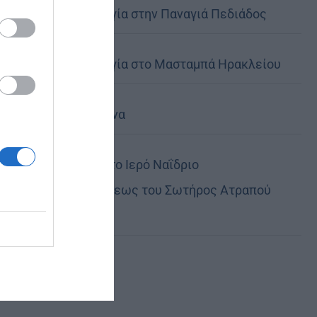
Θεία Λειτουργία στην Παναγιά Πεδιάδος
Θεία Λειτουργία στο Μασταμπά Ηρακλείου
Τα Ιερά Κείμενα
Πανηγυρίζει το Ιερό Ναΐδριο
Μεταμορφώσεως του Σωτήρος Ατραπού
Φλώρινας