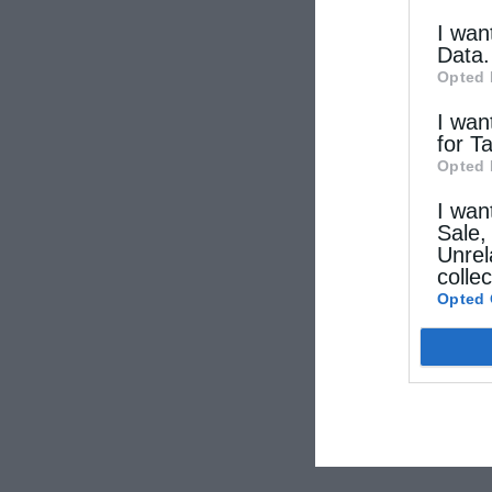
I wan
Data.
Opted 
I wan
for T
Opted 
I wan
Sale,
Unrel
colle
Opted 