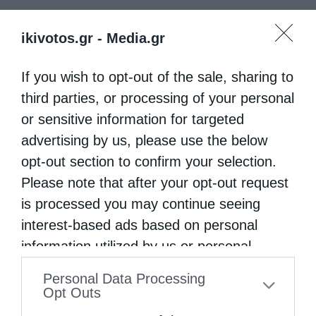
ikivotos.gr -
Media.gr
If you wish to opt-out of the sale, sharing to
third parties, or processing of your personal
or sensitive information for targeted
advertising by us, please use the below
opt-out section to confirm your selection.
Please note that after your opt-out request
is processed you may continue seeing
interest-based ads based on personal
information utilized by us or personal
information disclosed to third parties prior
Personal Data Processing
to your opt-out. You may separately opt-out
Opt Outs
of the further disclosure of your personal