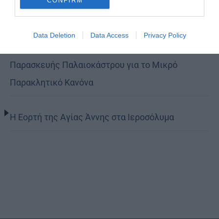
CONFIRM
Όταν είσαι ευλαβής
Data Deletion
Data Access
Privacy Policy
Ο Νεαπόλεως στο Ιερό Παρεκκλήσι Αγίας
Παρασκευής Παλαιοκάστρου για το Μικρό
Παρακλητικό Κανόνα
Η Εορτή της Αγίας Άννης στα Ιεροσόλυμα