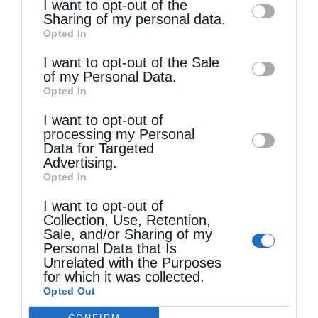
I want to opt-out of the
information by third parties on the IAB’s list
Sharing of my personal data.
Opted In
of downstream participants. This
information may also be disclosed by us to
I want to opt-out of the Sale
of my Personal Data.
third parties on the
IAB’s List of
Opted In
Downstream Participants
that may further
I want to opt-out of
disclose it to other third parties.
Τελευταία άρθρα
processing my Personal
Data for Targeted
Advertising.
Opted In
Ελληνικός Ερυθρός Σταυρός: Τι πρέπει να
I want to opt-out of
περιέχει ένα φαρμακείο διακοπών
Collection, Use, Retention,
Sale, and/or Sharing of my
Personal Data that Is
Η πανήγυρις της Μεταμορφώσεως του Σωτήρος
Unrelated with the Purposes
for which it was collected.
στη Θεσσαλονίκη
Opted Out