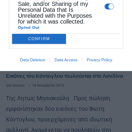
Sale, and/or Sharing of my
Personal Data that Is
Unrelated with the Purposes
for which it was collected.
Opted Out
CONFIRM
Data Deletion
Data Access
Privacy Policy
Τέχνη (αγιογραφία, μουσική, βιβλίο)
Εικόνες του Κόντογλου πωλούνται στο Λονδίνο
από
kivotos
18 Νοεμβρίου 2016
Της Λητώς Μησιακούλη Προς πώληση
εμφανίστηκαν δύο εικόνες του Φώτη
Κόντογλου, προερχόμενες από ιδιωτική
συλλογή. Αναμένεται να πουληθούν στη