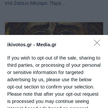
στο Ζάπειο Μέγαρο. Παρά …
ikivotos.gr -
Media.gr
If you wish to opt-out of the sale, sharing to
third parties, or processing of your personal
or sensitive information for targeted
advertising by us, please use the below
opt-out section to confirm your selection.
Please note that after your opt-out request
Τέχνη (αγιογραφία, μουσική, βιβλίο)
is processed you may continue seeing