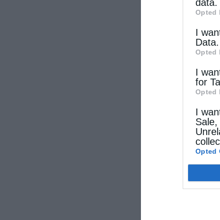
data.
Opted 
I wan
Data.
Opted 
I wan
for T
Opted 
I wan
Sale,
Unrel
colle
Opted 