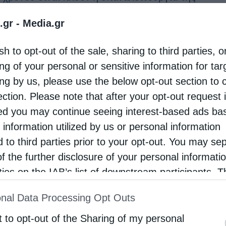
ογικής Σχολής της Χάλκης, 47 χρόνια μετά το
.gr -
Media.gr
σιμό της από τις τουρκικές αρχές. Σύμφωνα με
sh to opt-out of the sale, sharing to third parties, o
αποκάλυψε ο Οικουμενικός Πατριάρχης κ.
ng of your personal or sensitive information for ta
ολομαίος …
ing by us, please use the below opt-out section to 
ection. Please note that after your opt-out request 
d you may continue seeing interest-based ads ba
 information utilized by us or personal information
d to third parties prior to your opt-out. You may se
of the further disclosure of your personal informati
rties on the IAB’s list of downstream participants. T
ion may also be disclosed by us to third parties on
nal Data Processing Opt Outs
st of Downstream Participants
that may further discl
rd parties.
t to opt-out of the Sharing of my personal