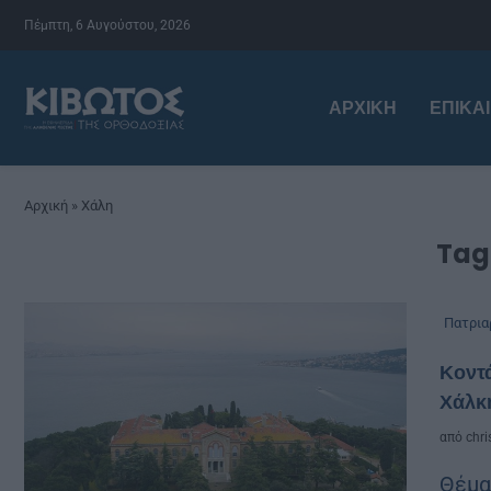
Πέμπτη, 6 Αυγούστου, 2026
ΑΡΧΙΚΉ
ΕΠΙΚΑ
Αρχική
»
Χάλη
Tag
Πατρια
Κοντά
Χάλκ
από
chri
Θέμα