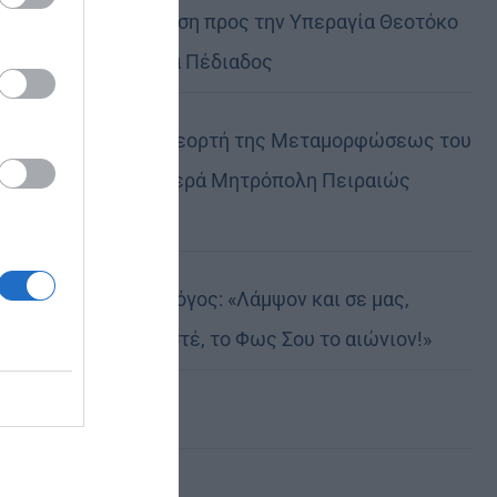
Ιερά Παράκληση προς την Υπεραγία Θεοτόκο
στην Πολυθέα Πέδιαδος
Η Δεσποτική εορτή της Μεταμορφώσεως του
Κυρίου στην Ιερά Μητρόπολη Πειραιώς
(ΦΩΤΟ)
Σερρών Θεολόγος: «Λάμψον και σε μας,
Δέσποτα Χριστέ, το Φως Σου το αιώνιον!»
Η ειρωνεία