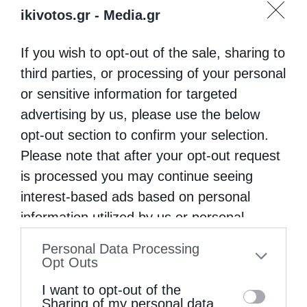
ikivotos.gr -
Media.gr
If you wish to opt-out of the sale, sharing to
third parties, or processing of your personal
or sensitive information for targeted
advertising by us, please use the below
opt-out section to confirm your selection.
Please note that after your opt-out request
is processed you may continue seeing
interest-based ads based on personal
information utilized by us or personal
information disclosed to third parties prior
Personal Data Processing
to your opt-out. You may separately opt-out
Opt Outs
of the further disclosure of your personal
I want to opt-out of the
information by third parties on the IAB’s list
Sharing of my personal data.