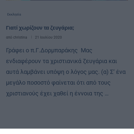
Εκκλησία
Γιατί χωρίζουν τα ζευγάρια;
από
christina
21 Ιουλίου 2020
Γράφει ο π.Γ.Δορμπαράκης Μας
ενδιαφέρουν τα χριστιανικά ζευγάρια και
αυτά λαμβάνει υπόψη ο λόγος μας. (α) Σ’ ένα
μεγάλο ποσοστό φαίνεται ότι από τους
χριστιανούς έχει χαθεί η έννοια της …