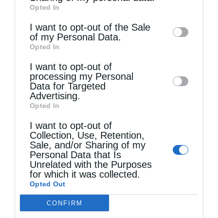
Opted In
of downstream participants. This
information may also be disclosed by us to
I want to opt-out of the Sale
of my Personal Data.
third parties on the
IAB’s List of
Τελευταία άρθρα
Opted In
Downstream Participants
that may further
I want to opt-out of
disclose it to other third parties.
processing my Personal
Ο Οικουμενικός Πατριάρχης στο πανηγυρίζον
Data for Targeted
Μετόχι του Αγίου Παντελεήμονος στον Γαλατά
Advertising.
Opted In
I want to opt-out of
Δημητριάδος Ιγνάτιος: «Να φτάσουμε
Collection, Use, Retention,
Sale, and/or Sharing of my
προετοιμασμένοι στο Πάσχα του καλοκαιριού»
Personal Data that Is
Unrelated with the Purposes
for which it was collected.
Ετήσιο Μνημόσυνο του Αοιδίμου Μητροπολίτου
Opted Out
Κορίνθου κυρού Διονυσίου Δ΄ (ΦΩΤΟ)
CONFIRM