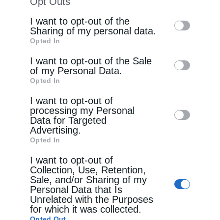
Opt Outs
of the further disclosure of your personal
I want to opt-out of the
information by third parties on the IAB’s list
Sharing of my personal data.
Opted In
of downstream participants. This
Τελευταία άρθρα
information may also be disclosed by us to
I want to opt-out of the Sale
of my Personal Data.
third parties on the
IAB’s List of
Opted In
Downstream Participants
that may further
Η LEROY MERLIN στηρίζει τον Ελληνικό Ερυθρό
I want to opt-out of
disclose it to other third parties.
Σταυρό με δωρεά επιχειρησιακού εξοπλισμού για
processing my Personal
Data for Targeted
την αντιμετώπιση των καταστροφικών
Advertising.
Opted In
πυρκαγιών
I want to opt-out of
Collection, Use, Retention,
Sale, and/or Sharing of my
Η “Κιβωτός της Ορθοδοξίας” σε όλα τα περίπτερα
Personal Data that Is
Unrelated with the Purposes
for which it was collected.
Δημητριάδος Ιγνάτιος: «Η Παναγία μας δείχνει
Opted Out