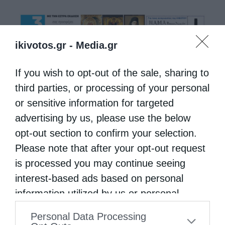
ikivotos.gr -
Media.gr
If you wish to opt-out of the sale, sharing to
third parties, or processing of your personal
or sensitive information for targeted
advertising by us, please use the below
opt-out section to confirm your selection.
Please note that after your opt-out request
is processed you may continue seeing
interest-based ads based on personal
information utilized by us or personal
information disclosed to third parties prior
Personal Data Processing
to your opt-out. You may separately opt-out