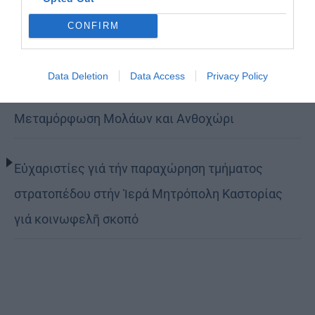
τον δρόμο της ταπείνωσης και της σιωπής»
CONFIRM
(ΦΩΤΟ)
Data Deletion
Data Access
Privacy Policy
Η εορτή της Μεταμορφώσεως του Σωτήρος σε
Μεταμόρφωση Μολάων και Ανθοχώρι
Εὐχαριστίες γιά τήν παραχώρηση τμήματος
στρατοπέδου στήν Ἱερά Μητρόπολη Καστορίας
γιά κοινωφελῆ σκοπό