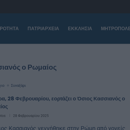
ΙΡΌΤΗΤΑ
ΠΑΤΡΙΑΡΧΕΊΑ
ΕΚΚΛΗΣΊΑ
ΜΗΤΡΟΠΌΛΕ
σιανός ο Ρωμαίος
γιο
Συναξάρι
α, 28 Φεβρουαρίου, εορτάζει ο Όσιος Κασσιανός ο
ίος
otos
28 Φεβρουαρίου 2025
ιος Κασσιανός γεννήθηκε στην Ρώμη από γονείς