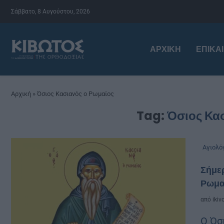
Σάββατο, 8 Αυγούστου, 2026
ΑΡΧΙΚΉ
ΕΠΙΚΑ
Αρχική
»
Όσιος Κασιανός ο Ρωμαίος
Tag:
Όσιος Κα
Αγιολό
Σήμερ
Ρωμα
από
ikiv
Ο Όσ