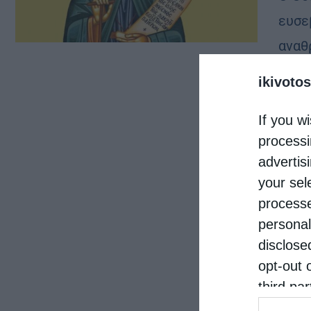
ευσεβ
αναθ
γνωρ
ikivotos
If you wi
processi
advertis
your sel
processe
personal
disclose
opt-out 
third pa
informat