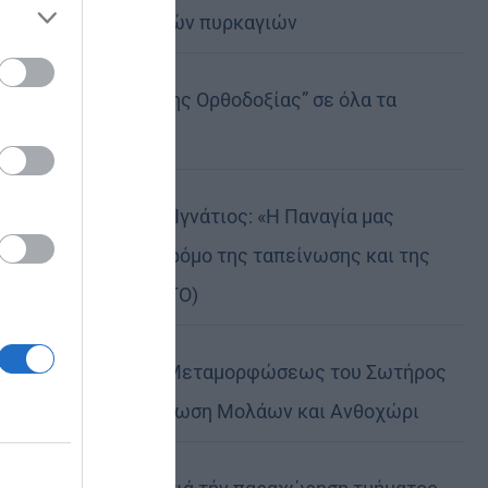
καταστροφικών πυρκαγιών
ose it to
Η “Κιβωτός της Ορθοδοξίας” σε όλα τα
περίπτερα
Δημητριάδος Ιγνάτιος: «Η Παναγία μας
δείχνει τον δρόμο της ταπείνωσης και της
σιωπής» (ΦΩΤΟ)
Η εορτή της Μεταμορφώσεως του Σωτήρος
σε Μεταμόρφωση Μολάων και Ανθοχώρι