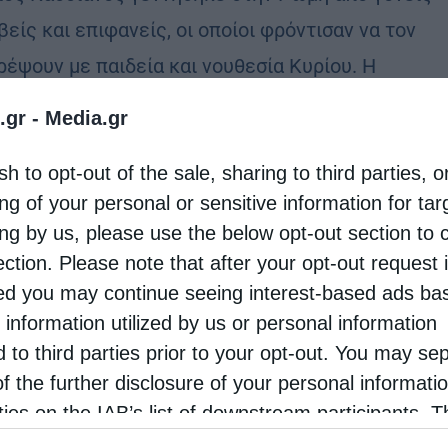
είς και επιφανείς, οι οποίοι φρόντισαν να τον
ρέψουν με παιδεία και νουθεσία Κυρίου. Η
ιμία και η συναναστροφή του, από την …
.gr -
Media.gr
sh to opt-out of the sale, sharing to third parties, o
ng of your personal or sensitive information for ta
ing by us, please use the below opt-out section to 
ection. Please note that after your opt-out request 
d you may continue seeing interest-based ads ba
 information utilized by us or personal information
d to third parties prior to your opt-out. You may se
of the further disclosure of your personal informati
rties on the IAB’s list of downstream participants. T
ion may also be disclosed by us to third parties on