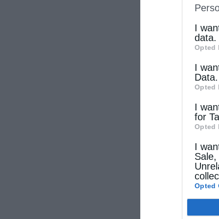
Perso
IAB’s Li
other thi
I wan
data.
Opted 
I wan
Data.
Opted 
I wan
for T
Opted 
I wan
Sale,
Unrel
colle
Opted 