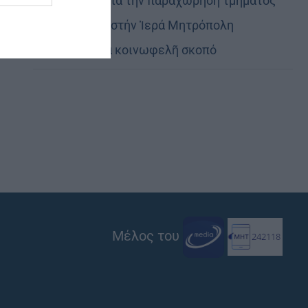
Εὐχαριστίες γιά τήν παραχώρηση τμήματος
στρατοπέδου στήν Ἱερά Μητρόπολη
Καστορίας γιά κοινωφελῆ σκοπό
Μέλος του