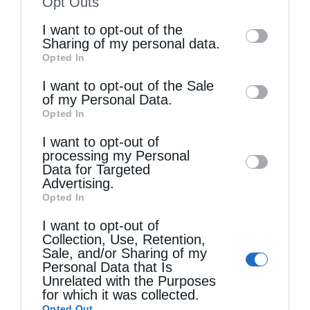
Opt Outs
of the further disclosure of your personal
I want to opt-out of the
information by third parties on the IAB’s list
Sharing of my personal data.
Opted In
of downstream participants. This
Τελευταία άρθρα
information may also be disclosed by us to
I want to opt-out of the Sale
of my Personal Data.
third parties on the
IAB’s List of
Opted In
Downstream Participants
that may further
Η LEROY MERLIN στηρίζει τον Ελληνικό Ερυθρό
I want to opt-out of
disclose it to other third parties.
Σταυρό με δωρεά επιχειρησιακού εξοπλισμού για
processing my Personal
Data for Targeted
την αντιμετώπιση των καταστροφικών
Advertising.
Opted In
πυρκαγιών
I want to opt-out of
Collection, Use, Retention,
Sale, and/or Sharing of my
Η “Κιβωτός της Ορθοδοξίας” σε όλα τα περίπτερα
Personal Data that Is
Unrelated with the Purposes
for which it was collected.
Δημητριάδος Ιγνάτιος: «Η Παναγία μας δείχνει
Opted Out