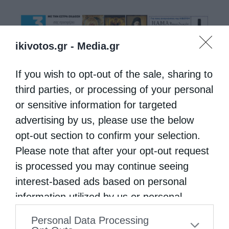
ikivotos.gr -
Media.gr
If you wish to opt-out of the sale, sharing to
third parties, or processing of your personal
or sensitive information for targeted
advertising by us, please use the below
opt-out section to confirm your selection.
Please note that after your opt-out request
is processed you may continue seeing
interest-based ads based on personal
information utilized by us or personal
information disclosed to third parties prior
Personal Data Processing
to your opt-out. You may separately opt-out