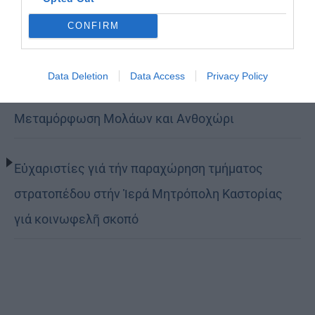
τον δρόμο της ταπείνωσης και της σιωπής»
CONFIRM
(ΦΩΤΟ)
Data Deletion
Data Access
Privacy Policy
Η εορτή της Μεταμορφώσεως του Σωτήρος σε
Μεταμόρφωση Μολάων και Ανθοχώρι
Εὐχαριστίες γιά τήν παραχώρηση τμήματος
στρατοπέδου στήν Ἱερά Μητρόπολη Καστορίας
γιά κοινωφελῆ σκοπό