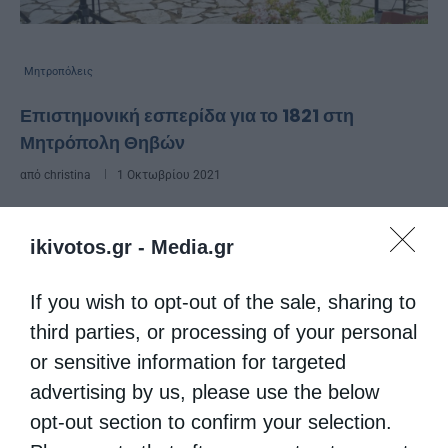
Μητροπόλεις
Επιστημονική εσπερίδα για το 1821 στη
Μητρόπολη Θηβών
από
christina
1 Οκτωβρίου 2021
Επιστημονική εσπερίδα, με αφορμή την
ikivotos.gr -
Media.gr
συμπλήρωση 200 ετών από την κήρυξη της
Ελληνικής Επανάστασης, διοργάνωσε η Ιερά
If you wish to opt-out of the sale, sharing to
Μητρόπολη Θηβών και Λεβαδείας, την
third parties, or processing of your personal
Τετάρτη 29 Σεπτεμβρίου 2021, στον
or sensitive information for targeted
advertising by us, please use the below
προαύλειο χώρο του …
opt-out section to confirm your selection.