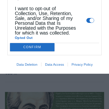
από
christina
28 Σεπτεμβρίου 2021
I want to opt-out of
Πραγματοποιήθηκε τήν Κυριακή 26
Collection, Use, Retention,
Sale, and/or Sharing of my
Σεπτεμβρίου 2021, τό ἀπόγευμα, στόν
Personal Data that Is
Unrelated with the Purposes
προαύλειο χῶρο τοῦ Γενικοῦ Λυκείου
for which it was collected.
Ὠρωποῦ «Μίκης Θεοδωράκης»,
Opted Out
ὀπτικοακουστικό Ἀφιέρωμα στήν
CONFIRM
Ἐπανάσταση τοῦ 1821 μέ θέμα: «200 χρόνια
Ἐλευθερία, 200 χρόνια Ἑλλάδα» παρουσίᾳ
Data Deletion
Data Access
Privacy Policy
τοῦ …