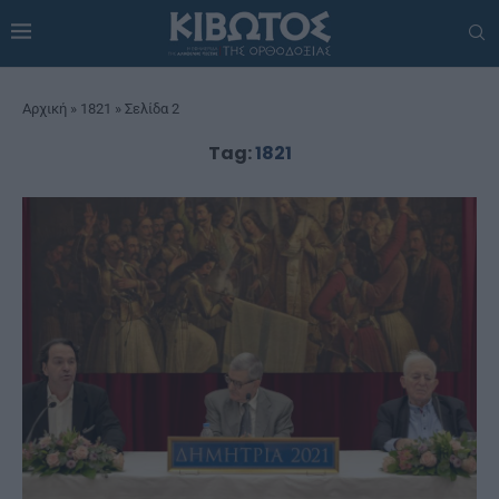
Αρχική
»
1821
»
Σελίδα 2
Tag:
1821