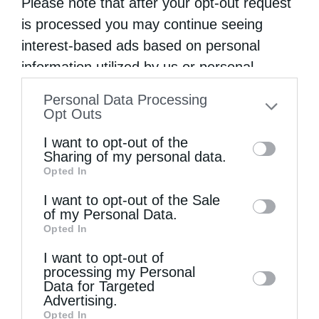
Please note that after your opt-out request
is processed you may continue seeing
interest-based ads based on personal
information utilized by us or personal
information disclosed to third parties prior
Personal Data Processing
to your opt-out. You may separately opt-out
Opt Outs
of the further disclosure of your personal
I want to opt-out of the
information by third parties on the IAB’s list
Sharing of my personal data.
Opted In
of downstream participants. This
information may also be disclosed by us to
I want to opt-out of the Sale
of my Personal Data.
third parties on the
IAB’s List of
Opted In
Downstream Participants
that may further
Μητροπόλεις
I want to opt-out of
disclose it to other third parties.
processing my Personal
Ὀπτικοακουστικό Ἀφιέρωμα στήν Ἐπανάσταση
Data for Targeted
τοῦ 1821
Advertising.
Opted In