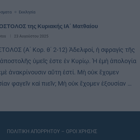
ώσματα
Εκκλησία
ΟΣΤΟΛΟΣ της Κυριακής ΙΑ΄ Ματθαίου
otos
23 Αυγούστου 2025
ΤΟΛΟΣ (Α΄ Κορ. θ΄ 2-12) Ἀδελφοί, ἡ σφραγὶς τῆς
 ἀποστολῆς ὑμεῖς ἐστε ἐν Κυρίῳ. Ἡ ἐμὴ ἀπολογία
ἐμὲ ἀνακρίνουσιν αὕτη ἐστί. Μὴ οὐκ ἔχομεν
ίαν φαγεῖν καὶ πιεῖν; Μὴ οὐκ ἔχομεν ἐξουσίαν …
ΠΟΛΙΤΙΚΗ ΑΠΟΡΡΗΤΟΥ – ΟΡΟΙ ΧΡΗΣΗΣ