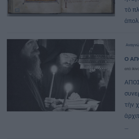
τὸ πλ
ἀπολ
Αναγν
Ο ΑΠ
από
ikiv
ΑΠΟΣ
συνε
τὴν 
ἀρχι
…