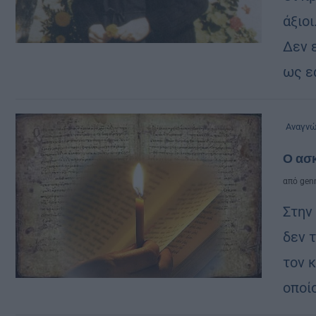
άξιοι
Δεν ε
ως εα
Αναγν
Ο ασκ
από
genn
Στην
δεν 
τον 
οποί