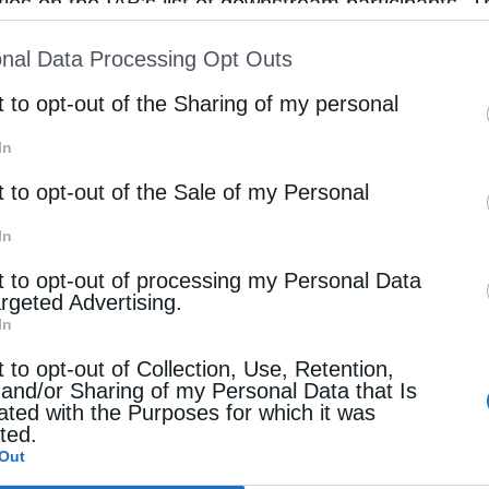
rties on the IAB’s list of downstream participants. T
ό. Θα μπορούσε κάλλιστα να αντιστρέψει τη
ion may also be disclosed by us to third parties on
βολή και να μας παρουσιάσει ένα κακό …
nal Data Processing Opt Outs
st of Downstream Participants
that may further discl
rd parties.
t to opt-out of the Sharing of my personal
ώσματα
In
ΟΣΤΟΛΟΣ της Κυριακής Γ΄ Λουκά
t to opt-out of the Sale of my Personal
otos
18 Οκτωβρίου 2025
In
ΟΛΟΣ (Β΄ Κορ. ια΄ 31-33, ιβ΄ 1-9) Αδελφοί, ο
t to opt-out of processing my Personal Data
argeted Advertising.
 και πατήρ του Κυρίου ημών Ιησού Χριστού οίδεν,
In
ευλογητός εις τους αιώνας, οτι ου ψεύδομαι. Εν
t to opt-out of Collection, Use, Retention,
σκώ ο …
 and/or Sharing of my Personal Data that Is
ated with the Purposes for which it was
cted.
Out
ώσματα