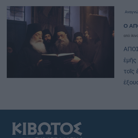
Αναγν
Ο ΑΠ
από
ikiv
ΑΠΟΣ
ἐμῆς
τοῖς 
ἐξουσ