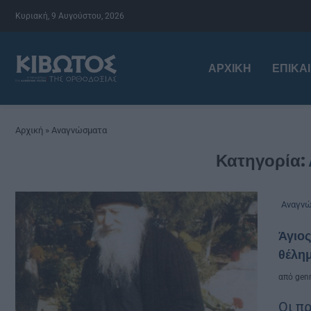
Κυριακή, 9 Αυγούστου, 2026
ΑΡΧΙΚΉ
ΕΠΙΚΑ
Αρχική
»
Αναγνώσματα
Κατηγορία:
Αναγν
Άγιος
θέλημ
από
genn
Οι π