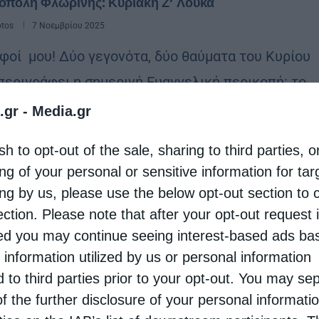
όπολη Φλωρίνης: Κυριακή Ζ’ Λουκά
otos
7 Νοεμβρίου 2025
φοί μου! Δύο γεγονότα, δύο θαύματα του Κυρίου
 περιγράφει η σημερινή Ευαγγελική περικοπή: το
ο είναι η ανάσταση της θυγατέρας του Ιαείρου
.gr -
Media.gr
το δεύτερο η θεραπεία της αιμορροούσης. …
sh to opt-out of the sale, sharing to third parties, o
ng of your personal or sensitive information for ta
ώσματα
ing by us, please use the below opt-out section to 
ection. Please note that after your opt-out request 
αβολή του πλούσιου και του φτωχού Λάζάρου
d you may continue seeing interest-based ads ba
otos
1 Νοεμβρίου 2025
 information utilized by us or personal information
ιστός μας παρουσιάζει στην ευαγγελική περικοπή
d to third parties prior to your opt-out. You may se
ς της Κυριακής ένα κακό πλούσιο κι ένα καλό
of the further disclosure of your personal informati