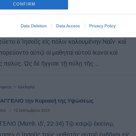
CONFIRM
ΥΑΓΓΕΛΙΟ της Κυριακής Γ΄ ΛΟΥΚΑ
otos
18 Οκτωβρίου 2025
Data Deletion
Data Access
Privacy Policy
ΓΕΛΙΟ (Λουκά ζ΄ 11-16) Τῷ καιρῷ ἐκείνῳ,
εύετο ὁ Ἰησοῦς εἰς πόλιν καλουμένην Ναΐν· καὶ
πορεύοντο αὐτῷ οἱ μαθηταὶ αὐτοῦ ἱκανοὶ καὶ
ς πολύς. Ὡς δὲ ἤγγισε τῇ πύλῃ τῆς …
ώσματα
Εκκλησία
ΥΑΓΓΕΛΙΟ την Κυριακή της Υψώσεως
otos
13 Σεπτεμβρίου 2025
ΕΛΙΟ (Ματθ. ιδ’, 22-34) Τῷ καιρῷ ἐκείνῳ,
κασεν ὁ Ἰησοῦς τοὺς μαθητὰς αὐτοῦ ἐμβῆναι εἰς