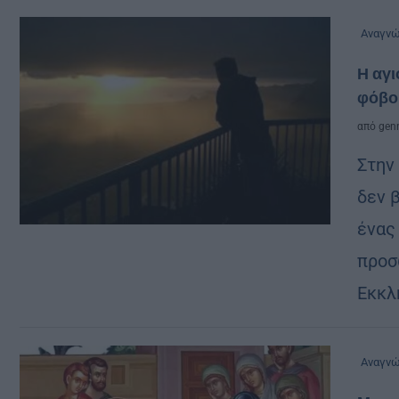
Αναγν
Η αγι
φόβο
από
genn
Στην
δεν 
ένας
προσ
Εκκλ
Αναγν