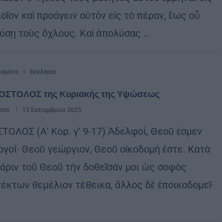
οῖον καὶ προάγειν αὐτὸν εἰς τὸ πέραν, ἕως οὗ
ύσῃ τοὺς ὄχλους. Καὶ ἀπολύσας …
ώσματα
Εκκλησία
ΟΣΤΟΛΟΣ της Κυριακής της Υψώσεως
otos
13 Σεπτεμβρίου 2025
ΤΟΛΟΣ (Α’ Κορ. γ’ 9-17) Ἀδελφοί, Θεοῦ ἐσμεν
ργοί· Θεοῦ γεώργιον, Θεοῦ οἰκοδομή ἐστε. Κατὰ
χάριν τοῦ Θεοῦ τὴν δοθεῖσάν μοι ὡς σοφὸς
τέκτων θεμέλιον τέθεικα, ἄλλος δὲ ἐποικοδομεῖ·