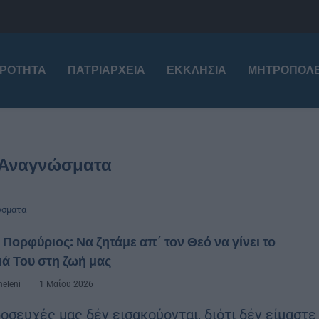
ΙΡΌΤΗΤΑ
ΠΑΤΡΙΑΡΧΕΊΑ
ΕΚΚΛΗΣΊΑ
ΜΗΤΡΟΠΌΛΕ
Αναγνώσματα
ώσματα
 Πορφύριος: Να ζητάμε απ΄ τον Θεό να γίνει το
ά Του στη ζωή μας
eleni
1 Μαΐου 2026
ροσευχές μας δέν εισακούονται, διότι δέν είμαστε