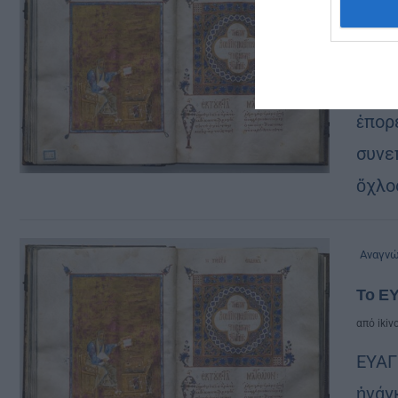
Το Ε
από
ikiv
ΕΥΑΓ
ἐπορ
συνε
ὄχλο
Αναγν
Το Ε
από
ikiv
ΕΥΑΓΓ
ἠνάγ