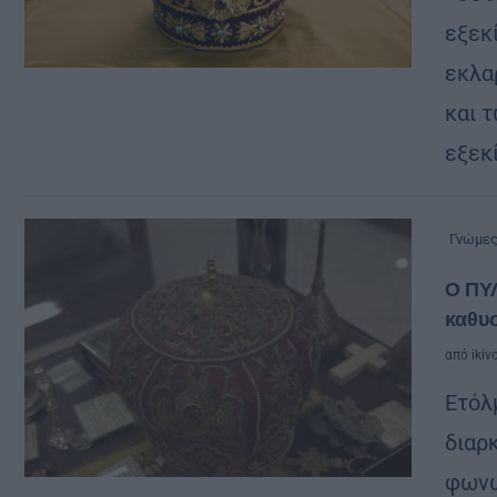
εξεκ
εκλα
και 
εξεκ
Γνώμε
Ο ΠΥ
καθυ
από
ikiv
Ετόλ
διαρ
φωνώ