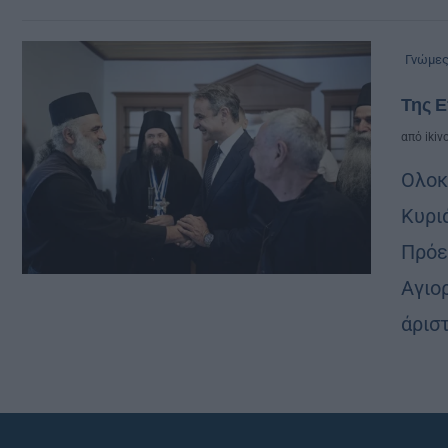
Γνώμε
Της Ε
από
ikiv
Ολοκ
Κυρι
Πρόε
Αγιο
άρισ