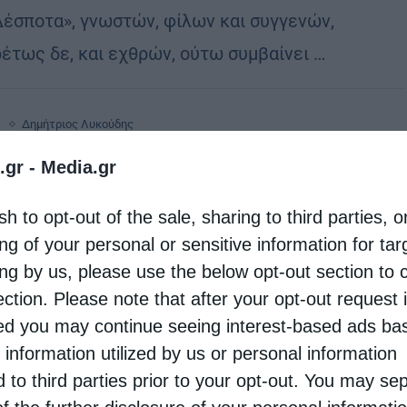
Δέσποτα», γνωστών, φίλων και συγγενών,
ρέτως δε, και εχθρών, ούτω συμβαίνει …
ς
Δημήτριος Λυκούδης
 ΓΝΩΜΗΣ: Συνάντηση για …κλάματα
.gr -
Media.gr
otos
27 Αυγούστου 2025
sh to opt-out of the sale, sharing to third parties, o
νάντηση προ ημερών Τράμπ και Πούτιν στην
ng of your personal or sensitive information for ta
κα, χωρις υπερβολή, αποτελεί το περίσσευμα και
ing by us, please use the below opt-out section to 
κορωνίδα της φιλαυτίας και της εγωπάθειας
ection. Please note that after your opt-out request 
d you may continue seeing interest-based ads ba
αντι στο Θεό. Συγκεντρώθηκαν οι «ισχυροί» της
 information utilized by us or personal information
…
d to third parties prior to your opt-out. You may se