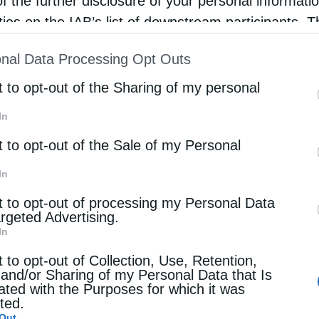
of the further disclosure of your personal informati
rties on the IAB’s list of downstream participants. T
Γνώμες
ion may also be disclosed by us to third parties on
ίμνηστος Μητροπολίτης Κορίνθου
nal Data Processing Opt Outs
st of Downstream Participants
that may further discl
otos
8 Αυγούστου 2025
rd parties.
t to opt-out of the Sharing of my personal
Παναγιώτη Νίκα, πρώην Περιφερειάρχη
In
ποννήοου
t to opt-out of the Sale of my Personal
In
t to opt-out of processing my Personal Data
argeted Advertising.
ς
Επικαιρότητα
In
πικαιρότητος, Τρίτη 22 Ιουλίου (2025)
t to opt-out of Collection, Use, Retention,
otos
22 Ιουλίου 2025
 and/or Sharing of my Personal Data that Is
ated with the Purposes for which it was
Δημητρίου Λυκούδη
cted.
Out