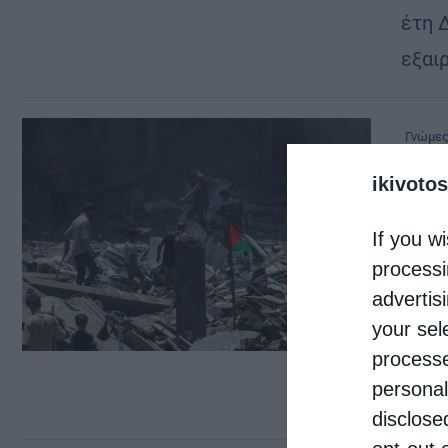
έτη 
εξαι
Γνώμε
ΜΕΤΑ
ikivotos
από
ikiv
If you wi
Η Συ
processi
Αλάσ
advertis
την 
your sel
processe
απέν
personal
γης 
disclose