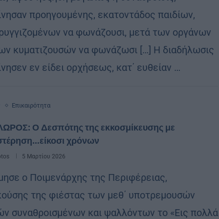
ίνησαν προηγουμένης, εκατοντάδος παιδίων,
ρυγγιζομένων να φωνάζουσι, μετά των οργάνων
των κυματιζουσών να φωνάζωσι […] Η διαδήλωσις
ίνησεν εν είδει ορχήσεως, κατ΄ ευθείαν …
ς
Επικαιρότητα
ΛΩΡΟΣ: Ο Δεσπότης της εκκοσμίκευσης με
στέρηση…είκοσι χρόνων
otos
5 Μαρτίου 2026
μησε ο Ποιμενάρχης της Περιφέρειας,
κούσης της φιέστας των μεθ΄ υποτρεμουσών
ν συναθροισμένων και ψαλλόντων το «Εις πολλά