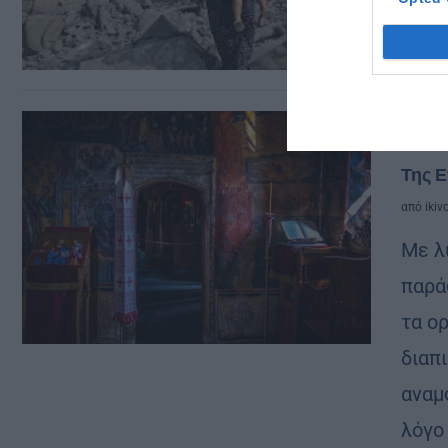
Άρθρα
Της Ε
από
ikiv
Με λ
παρά
τα ο
διαπι
αναμ
λόγο