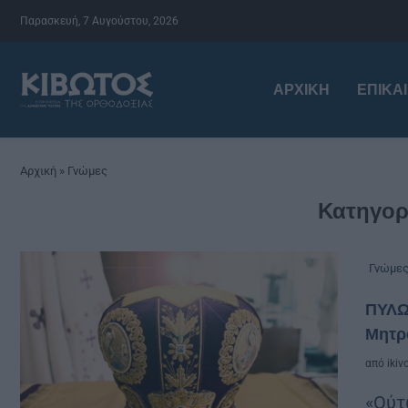
Παρασκευή, 7 Αυγούστου, 2026
ΑΡΧΙΚΉ
ΕΠΙΚΑ
Αρχική
»
Γνώμες
Κατηγορ
Γνώμε
ΠΥΛΩΡ
Μητρ
από
ikiv
«Ούτ