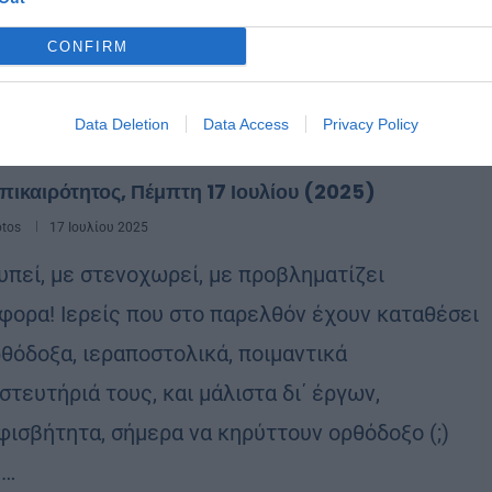
CONFIRM
Data Deletion
Data Access
Privacy Policy
Γνώμες
πικαιρότητος, Πέμπτη 17 Ιουλίου (2025)
otos
17 Ιουλίου 2025
υπεί, με στενοχωρεί, με προβληματίζει
φορα! Ιερείς που στο παρελθόν έχουν καταθέσει
ρθόδοξα, ιεραποστολικά, ποιμαντικά
στευτήριά τους, και μάλιστα δι΄ έργων,
φισβήτητα, σήμερα να κηρύττουν ορθόδοξο (;)
 …