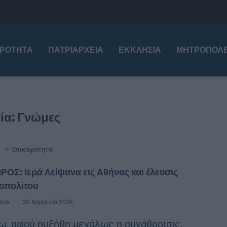
ΙΡΌΤΗΤΑ
ΠΑΤΡΙΑΡΧΕΊΑ
ΕΚΚΛΗΣΊΑ
ΜΗΤΡΟΠΌΛΕ
ία:
Γνώμες
ς
Επικαιρότητα
ΟΣ: Ιερά Λείψανα εις Αθήνας και έλευσις
οπολίτου
otos
30 Απριλίου 2026
ω, αφού ηυξήθη μεγάλως η συνάθροισις,