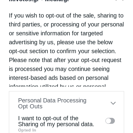
από
christina
31 Ιουλίου 2026
If you wish to opt-out of the sale, sharing to
«Τίποτε δεν υπάρχει ίσο ή ανώτερο από τους
third parties, or processing of your personal
οικτιρμούς του Θεού. Γι’ αυτό, όποιος
or sensitive information for targeted
απελπίζεται, σφάζει ο ίδιος τον εαυτό του»
advertising by us, please use the below
opt-out section to confirm your selection.
(Άγιος Ιωάννης της Κλίμακος, λόγ. ε΄, 23).
Please note that after your opt-out request
is processed you may continue seeing
interest-based ads based on personal
information utilized by us or personal
information disclosed to third parties prior
Personal Data Processing
to your opt-out. You may separately opt-out
Opt Outs
of the further disclosure of your personal
I want to opt-out of the
information by third parties on the IAB’s list
Sharing of my personal data.
Opted In
of downstream participants. This