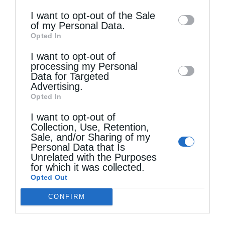
information may also be disclosed by us to
I want to opt-out of the Sale
of my Personal Data.
third parties on the
IAB’s List of
Opted In
Downstream Participants
that may further
I want to opt-out of
disclose it to other third parties.
Άρθρα
processing my Personal
Data for Targeted
Εθιμικά και τελετουργικά του Ιουλίου
Advertising.
Opted In
από
christina
31 Ιουλίου 2026
I want to opt-out of
Γράφει ο Μ. Γ. Βαρβούνης,Καθηγητής
Collection, Use, Retention,
Sale, and/or Sharing of my
Λαογραφίας του Δημοκριτείου
Personal Data that Is
Unrelated with the Purposes
Πανεπιστημίου Θράκης Οι άγιοι Ανάργυροι,
for which it was collected.
ως ιατροί και ιαματικοί άγιοι τιμώνται
Opted Out
ιδιαιτέρως από τον ελληνικό λαό, αφού
CONFIRM
μάλιστα η αφιλοχρηματία τους …