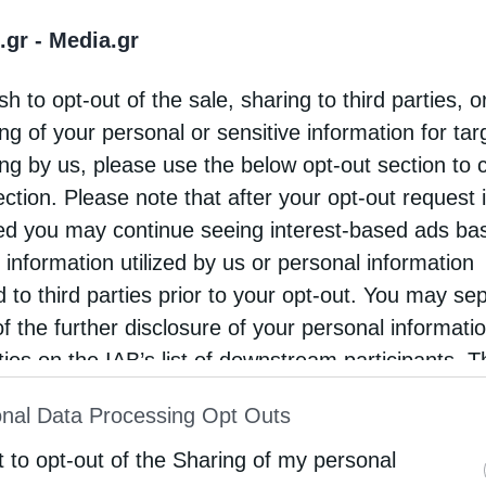
μιουργού και όπως καλλιεργήθηκε από τα
.gr -
Media.gr
sh to opt-out of the sale, sharing to third parties, o
 αιώνος, στέκει ακόμη περήφανη πάνω από το
ng of your personal or sensitive information for ta
 και του νερού της λίμνης που κάθε άνοιξη
ing by us, please use the below opt-out section to 
τον λαιμό. Χλευάζει τη σύγχρονη τεχνική. Πριν
ection. Please note that after your opt-out request 
έα γέφυρα με μπετόν και σίδερα. Εγιναν εγκαίνια,
d you may continue seeing interest-based ads ba
ι. Στην πρώτη κατεβασιά του Αγραφιώτη η
 information utilized by us or personal information
d to third parties prior to your opt-out. You may se
υν για να βρουν τα ίχνη της. Ομως το γεφύρι
of the further disclosure of your personal informati
 πέτρες και κουρασάνι μένει… εις έλεγχον των
rties on the IAB’s list of downstream participants. T
ion may also be disclosed by us to third parties on
nal Data Processing Opt Outs
st of Downstream Participants
that may further discl
που έμειναν απάτητα από Τούρκου ποδάρι,
rd parties.
t to opt-out of the Sharing of my personal
μενα αρχαία «κλέη», περασμένα μεγαλεία και