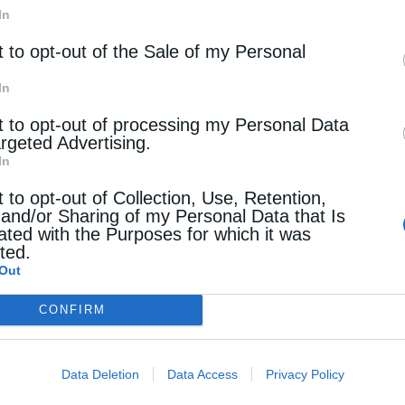
In
Τζουμέρκα, τραχιά, απόκρημνα, σχεδόν πάντοτε
t to opt-out of the Sale of my Personal
 του ήλιου στις βουνοκορφές τους και στις
In
t to opt-out of processing my Personal Data
Καρλ-ελή: χώρα του Καρόλου Τόκκου). Βουνά πιο
argeted Advertising.
In
 «Απορρώξ» στην Κανάλα. Το βουνό με τις
λίμνη. Είναι βουνό αγιασμένο. Εκεί ασκήτεψε ο
t to opt-out of Collection, Use, Retention,
 and/or Sharing of my Personal Data that Is
στον ΙΓ΄ αιώνα. Η Ευρυτανία συνδεόταν στα
ated with the Purposes for which it was
cted.
ύρι που άφησε εποχή: το γεφύρι της Τατάρνας.
Out
ρκοκρατίας. Απορεί κανείς πώς το έχτισαν… Μία
CONFIRM
ους βράχους και από κάτω να βράζει ο
Data Deletion
Data Access
Privacy Policy