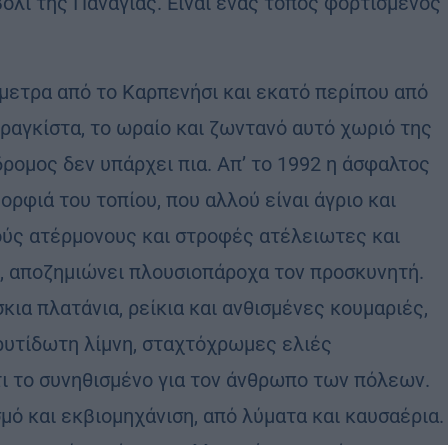
βόλι της Παναγίας. Είναι ένας τόπος φορτισμένος
μετρα από το Καρπενήσι και εκατό περίπου από
Φραγκίστα, το ωραίο και ζωντανό αυτό χωριό της
ρομος δεν υπάρχει πια. Απ’ το 1992 η άσφαλτος
ρφιά του τοπίου, που αλλού είναι άγριο και
μούς ατέρμονους και στροφές ατέλειωτες και
τι, αποζημιώνει πλουσιοπάροχα τον προσκυνητή.
κια πλατάνια, ρείκια και ανθισμένες κουμαριές,
ρυτίδωτη λίμνη, σταχτόχρωμες ελιές
άτι το συνηθισμένο για τον άνθρωπο των πόλεων.
μό και εκβιομηχάνιση, από λύματα και καυσαέρια.