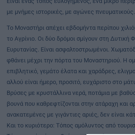
Είναι ένας τόπος ευλογημένος, ένα μικρό περι
με μνήμες ιστορικές, με αγώνες πνευματικούς.
Το Μοναστήρι απέχει εβδομήντα περίπου χιλιό
το Αγρίνιο. Οι δύο δρόμοι σμίγουν στη Δυτική 
Ευρυτανίας. Είναι ασφαλτοστρωμένοι. Χωματόδ
φθάνει μέχρι την πόρτα του Μοναστηριού. Η ομο
επιβλητικό, γεμάτο έλατα και χαράδρες, ελιγ
αλλού είναι ήμερο, προσιτό, ευχάριστο στο μά
Βρύσες με κρυστάλλινα νερά, ποτάμια με βαθύσ
βουνά που καθρεφτίζονται στην ατάραχη και α
ανακατεμένες με γιγάντιες αριές, δεν είναι κ
Και το κυριότερο: Τόπος αμόλυντος από τουρισ