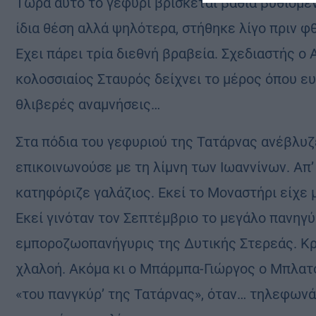
Τώρα αυτό το γεφύρι βρίσκεται βαθιά βυθισμέν
ίδια θέση αλλά ψηλότερα, στήθηκε λίγο πριν φθ
Εχει πάρει τρία διεθνή βραβεία. Σχεδιαστής ο
κολοσσιαίος Σταυρός δείχνει το μέρος όπου ευ
θλιβερές αναμνήσεις…
Στα πόδια του γεφυριού της Τατάρνας ανέβλυ
επικοινωνούσε με τη λίμνη των Ιωαννίνων. Απ’
κατηφόριζε γαλάζιος. Εκεί το Μοναστήρι είχε 
Εκεί γινόταν τον Σεπτέμβριο το μεγάλο πανηγύ
εμποροζωοπανήγυρις της Δυτικής Στερεάς. Κρα
χλαλοή. Ακόμα κι ο Μπάρμπα-Γιώργος ο Μπλατσ
«του πανγκύρ’ της Τατάρνας», όταν… τηλεφωνάε