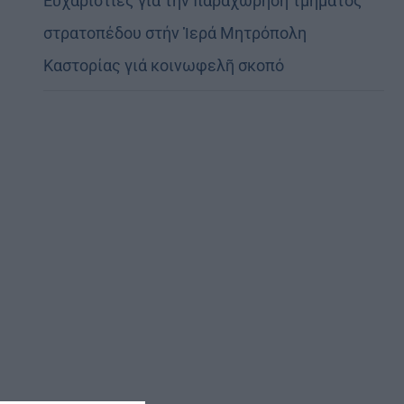
Εὐχαριστίες γιά τήν παραχώρηση τμήματος
στρατοπέδου στήν Ἱερά Μητρόπολη
Καστορίας γιά κοινωφελῆ σκοπό