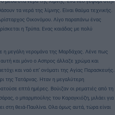
ο μέσα στα νερά της λίμνης. Ενα νέο γεφύρι στην
άσουν τα νερά της λίμνης. Είναι θαύμα τεχνικής.
 Αρίσταρχος Οικονόμου. Λίγο παραπάνω ένας
ρίσκεται η Τρύπα. Ενας καιάδας με πολύ
ζε η μεγάλη νερομάνα της Μαρδάχας. Λένε πως
 αυτή και μόνο ο Ασπρος άλλαζε χρώμα και
μετόχι και ναό επ’ ονόματι της Αγίας Παρασκευής.
ρι της Τατάρνας. Ηταν η μεγαλύτερη
τούσε επτά ημέρες. Βούιζαν οι ρεματιές από τη
άρας, ο μπαρμπούλης του Καραγκιόζη, μιλάει για
ι στη θειά-Παυλίνα. Ολα όμως αυτά, τώρα είναι