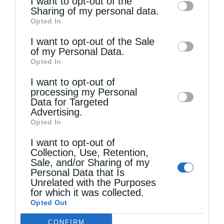
I want to opt-out of the
information by third parties on the IAB’s list
Sharing of my personal data.
Opted In
of downstream participants. This
information may also be disclosed by us to
I want to opt-out of the Sale
of my Personal Data.
third parties on the
IAB’s List of
Opted In
Downstream Participants
that may further
I want to opt-out of
disclose it to other third parties.
processing my Personal
Το «αμίλητο νερό» στα έθιμα της ελληνικής
Data for Targeted
λαϊκής...
Advertising.
Opted In
I want to opt-out of
Collection, Use, Retention,
Sale, and/or Sharing of my
Personal Data that Is
Unrelated with the Purposes
for which it was collected.
Opted Out
CONFIRM