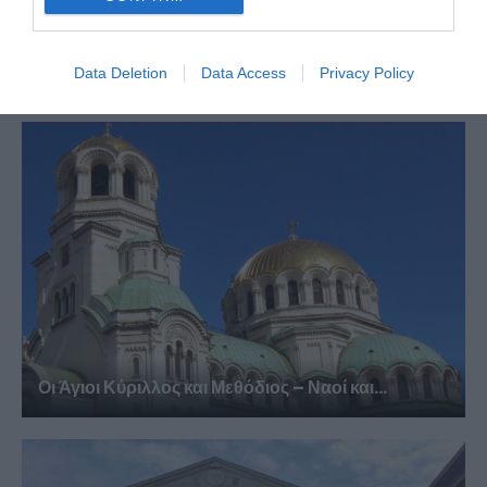
Μονή Στουδίου: To Μοναστήρι των “Ακοιμήτων”
Μοναχών
Data Deletion
Data Access
Privacy Policy
Οι Άγιοι Κύριλλος και Μεθόδιος – Ναοί και...