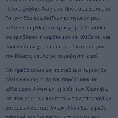
«Πού εκρύβης, Φως μου; Πού είσαι χαρά μου;
Τα ίχνη Σου ευωδιάζουν εν τη ψυχή μου,
αλλά Συ απήλθες, και η ψυχή μου Σε ποθεί,
και ηκηδίασεν η καρδία μου και θλίβεται, και
ουδέν πλέον χαροποιεί εμέ, διότι επίκρανα
τον Κύριον, και Αυτός εκρύβη απ᾿ εμού».
Εάν ήμεθα απλοί ως τα παιδία, ο Κύριος θα
εδείκνυεν εις ημάς τον παράδεισον, θα
εβλέπομεν Αυτόν εν τη δόξη των Χερουβίμ
και των Σεραφίμ και πασών των επουρανίων
δυνάμεων και των Αγίων. Αλλά δεν είμεθα
ταπεινοί, και διά τούτο βασανίζομεν και