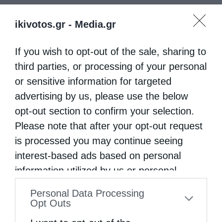
ΣΆΡΩΦ
ΣΤΑΧΥΟΛΟΓΉΜΑΤΑ
ikivotos.gr -
Media.gr
If you wish to opt-out of the sale, sharing to
0
ΜΟΙΡΑΣΟΥ
third parties, or processing of your personal
or sensitive information for targeted
advertising by us, please use the below
Προηγούμενο άρθρο
opt-out section to confirm your selection.
Έλληνες Άγιοι
Please note that after your opt-out request
Επόμενο άρθρο
is processed you may continue seeing
Mήνυμα Ν.Ιωνίας κ.Γαβριήλ :Δύο λειτουργίες τις Κυριακές
στους ναούς της μητρόπολης
interest-based ads based on personal
information utilized by us or personal
information disclosed to third parties prior
ΔΕΙΤΕ ΕΠΙΣΗΣ
Personal Data Processing
to your opt-out. You may separately opt-out
Opt Outs
of the further disclosure of your personal