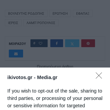
ΒΟΥΛΕΥΤΉΣ ΡΟΔΌΠΗΣ
ΕΡΏΤΗΣΗ
ΕΦΑΠΑΞ
ΙΕΡΕΊΣ
ΛΑΜΠ΄ΡΟΠΟΥΛΟΣ
0
ΜΟΙΡΑΣΟΥ
Προηγούμενο άρθρο
Τιμή στον Ιερομάρτυρα Δωρόθεο στη Σύρο
ikivotos.gr -
Media.gr
Επόμενο άρθρο
H προσευχή των πολιτικών στην Παναγία
If you wish to opt-out of the sale, sharing to
third parties, or processing of your personal
ΔΕΙΤΕ ΕΠΙΣΗΣ
or sensitive information for targeted