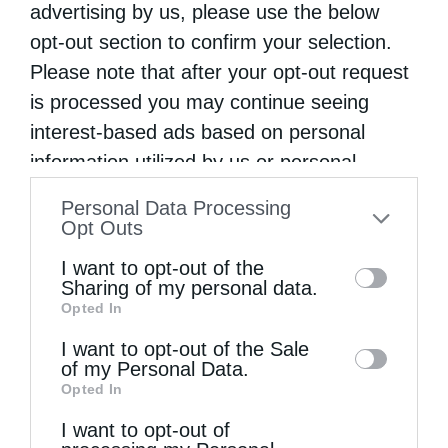
advertising by us, please use the below
opt-out section to confirm your selection.
Please note that after your opt-out request
is processed you may continue seeing
interest-based ads based on personal
information utilized by us or personal
information disclosed to third parties prior
Personal Data Processing
to your opt-out. You may separately opt-out
Opt Outs
Επίσκεψη του Δ/ντού της Β/θμιας Εκπαίδευσης
of the further disclosure of your personal
στον Μητροπολίτη...
I want to opt-out of the
information by third parties on the IAB’s list
Sharing of my personal data.
Opted In
of downstream participants. This
information may also be disclosed by us to
I want to opt-out of the Sale
of my Personal Data.
third parties on the
IAB’s List of
Opted In
Downstream Participants
that may further
I want to opt-out of
disclose it to other third parties.