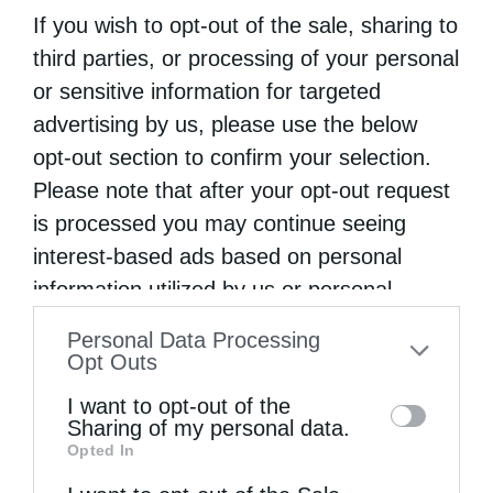
μέλλον...
If you wish to opt-out of the sale, sharing to
third parties, or processing of your personal
or sensitive information for targeted
advertising by us, please use the below
opt-out section to confirm your selection.
Please note that after your opt-out request
is processed you may continue seeing
interest-based ads based on personal
information utilized by us or personal
Κορίνθου Παύλος: Να γίνουμε μέτοχοι του φωτός
information disclosed to third parties prior
Personal Data Processing
της...
to your opt-out. You may separately opt-out
Opt Outs
of the further disclosure of your personal
I want to opt-out of the
information by third parties on the IAB’s list
Sharing of my personal data.
Opted In
of downstream participants. This
information may also be disclosed by us to