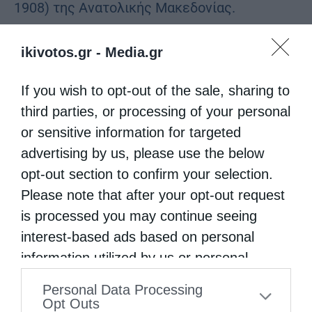
1908) της Ανατολικής Μακεδονίας.
Παρουσίασε σε επιστημονικά συνέδρια,
ikivotos.gr -
Media.gr
τοπικά, πανελλήνια και διεθνή, πρωτότυπες
ερευνητικές της εργασίες, οι οποίες έχουν
If you wish to opt-out of the sale, sharing to
δημοσιευτεί στα αντίστοιχα πρακτικά.
third parties, or processing of your personal
or sensitive information for targeted
Επιμελήθηκε εκδόσεις βιβλίων,
advertising by us, please use the below
αρθρογράφησε συστηματικά στα έντυπα και
opt-out section to confirm your selection.
ηλεκτρονικά μέσα μαζικής ενημέρωσης, ενώ
Please note that after your opt-out request
πραγματοποίησε πλήθος διαλέξεων και
is processed you may continue seeing
ομιλιών.
interest-based ads based on personal
information utilized by us or personal
Η εργασία αυτή απέσπασε την επιδοκιμασία
information disclosed to third parties prior
Personal Data Processing
συντοπιτών και ομοτέχνων: βραβεύτηκε σε
to your opt-out. You may separately opt-out
Opt Outs