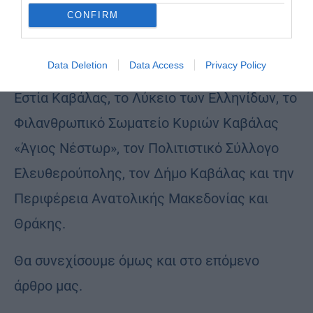
CONFIRM
αναφέρουμε τιμητικές διακρίσεις που της
απονεμήθηκαν από τη Φιλόπτωχο
Data Deletion
Data Access
Privacy Policy
Αδελφότητα Κυριών Καβάλας, την Θρακική
Εστία Καβάλας, το Λύκειο των Ελληνίδων, το
Φιλανθρωπικό Σωματείο Κυριών Καβάλας
«Άγιος Νέστωρ», τον Πολιτιστικό Σύλλογο
Ελευθερούπολης, τον Δήμο Καβάλας και την
Περιφέρεια Ανατολικής Μακεδονίας και
Θράκης.
Θα συνεχίσουμε όμως και στο επόμενο
άρθρο μας.