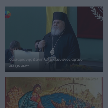
Καισαριανής Δανιήλ: «Εκ του ενός άρτου
μετέχομεν»