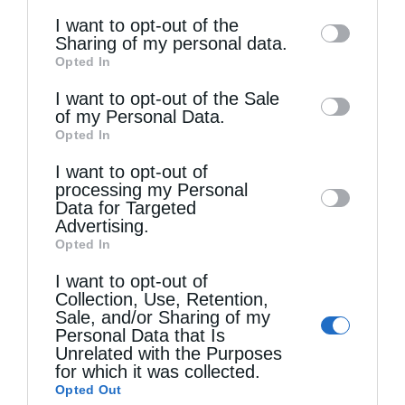
Νομαρχιακό Διαγωνισμό με το «Βραβείον
of the further disclosure of your personal
I want to opt-out of the
information by third parties on the IAB’s list
Τριών Ιεραρχών» και «
ειδικόν χρυσούν
Sharing of my personal data.
Opted In
of downstream participants. This
σταυρόν
» από το Γυμνάσιο Αρρένων Καβάλας
information may also be disclosed by us to
I want to opt-out of the Sale
για τη μελέτη της στο «
Πρόσεχε σεαυτώ
»
of my Personal Data.
third parties on the
IAB’s List of
Opted In
του Μ. Βασιλείου, το 1959, καθώς και με το
Downstream Participants
that may further
I want to opt-out of
Α΄ Βραβείο σε Πανελλήνιο Λαογραφικό
disclose it to other third parties.
processing my Personal
Διαγωνισμό από την Εστία Ν. Σμύρνης για την
Data for Targeted
Advertising.
εργασία της «
Φανάρι Σηλυβρίας –
Opted In
Ραιδεστού
», το 1984. Επίσης, για την
I want to opt-out of
Collection, Use, Retention,
προσφορά της στην καταγραφή της ιστορίας
Sale, and/or Sharing of my
Personal Data that Is
της Καβάλας και της περιοχής της, καθώς
Unrelated with the Purposes
και στα πολιτιστικά δρώμενα τιμήθηκε από
for which it was collected.
Opted Out
τοπικούς φορείς και συλλόγους. Ενδεικτικά