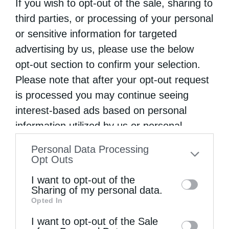
If you wish to opt-out of the sale, sharing to
βρίσκεται σε συνεχή επικοινωνία και
third parties, or processing of your personal
συνεργασία με τις αρμόδιες εθνικές,
or sensitive information for targeted
περιφερειακές και τοπικές αρχές.
advertising by us, please use the below
opt-out section to confirm your selection.
Περισσότερες πληροφορίες για τον ιό του
Please note that after your opt-out request
Δυτικού Νείλου και τα μέτρα προστασίας
is processed you may continue seeing
από τα κουνούπια μπορείτε να βρείτε στην
interest-based ads based on personal
information utilized by us or personal
ιστοσελίδα του ΕΟΔΥ, ενώ επίσης κάθε
information disclosed to third parties prior
Πέμπτη θα αναρτάται έκθεση με τα τρέχοντα
Personal Data Processing
to your opt-out. You may separately opt-out
Opt Outs
επιδημιολογικά δεδομένα στην ιστοσελίδα
of the further disclosure of your personal
I want to opt-out of the
του ΕΟΔΥ (https://eody.gov.gr/disease/ios-
information by third parties on the IAB’s list
Sharing of my personal data.
toy-dytikoy-neiloy/).
Opted In
of downstream participants. This
information may also be disclosed by us to
I want to opt-out of the Sale