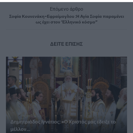
Επόμενο άρθρο
Σοφία Κουνενάκη-Εφραίμογλου :Η Αγία Σοφία παραμένει
ως έχει στον ’Ελληνικό κόσμο”
ΔΕΙΤΕ ΕΠΙΣΗΣ
Δημητριάδος Ιγνάτιος: «Ο Χριστός μάς έδειξε το
μέλλον...