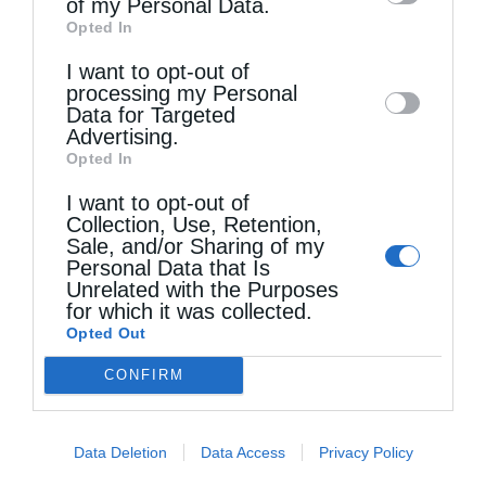
of my Personal Data.
third parties on the
IAB’s List of
Opted In
Downstream Participants
that may further
I want to opt-out of
disclose it to other third parties.
processing my Personal
Data for Targeted
Advertising.
Πηγή: Αλήθεια ,Καρδίτσας
Opted In
I want to opt-out of
Collection, Use, Retention,
KΟΥΝΟΎΠΙΑ
ΚΑΛΌΓΡΙΑ
ΚΑΡΔΊΤΣΑ
ΝΕΊΛΟΣ
Sale, and/or Sharing of my
Personal Data that Is
Unrelated with the Purposes
for which it was collected.
0
Opted Out
ΜΟΙΡΑΣΟΥ
CONFIRM
Προηγούμενο άρθρο
Data Deletion
Data Access
Privacy Policy
«Ο ναός της του Θεού Σοφίας δεν θα πάψει να εικονίζει ποτέ
τον Χριστό»