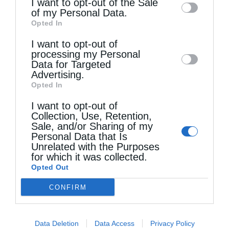
των λαών.
Λαός όμως που δεν έχει ιστορική
I want to opt-out of the Sale
of my Personal Data.
third parties on the
IAB’s List of
μνήμη είναι καταδικασμένος. Ο άνθρωπος
Opted In
Downstream Participants
that may further
της Εκκλησίας αγαπά την πατρίδα,
I want to opt-out of
disclose it to other third parties.
processing my Personal
αγωνίζεται και ενίοτε θυσιάζεται γι’ αυτήν
Data for Targeted
Advertising.
όταν κινδυνεύει, αλλά πάντοτε υπό το
Opted In
πρίσμα ότι ο πλησίον δεν είναι μόνο ο
I want to opt-out of
ομοεθνής, αλλά ο οποιοσδήποτε άνθρωπος,
Collection, Use, Retention,
Sale, and/or Sharing of my
που αποτελεί Εικόνα του Θεού.
Personal Data that Is
Unrelated with the Purposes
for which it was collected.
Opted Out
ΕΘΝΙΚΙΣΜΌΣ
ΕΘΝΟΜΗΔΕΝΙΣΜΌΣ
ΦΙΛΟΠΑΤΡΊΑ
CONFIRM
0
ΜΟΙΡΑΣΟΥ
Data Deletion
Data Access
Privacy Policy