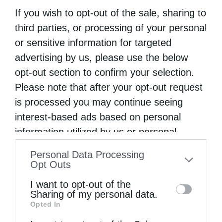
έτσι και εδώ.
Χρειάζεται εκ μέρους μας
If you wish to opt-out of the sale, sharing to
προσοχή. Υπάρχουν δύο άκρα που πρέπει ο
third parties, or processing of your personal
or sensitive information for targeted
άνθρωπος της Εκκλησίας να αποφύγει. Το
advertising by us, please use the below
ένα λέγεται Εθνικισμός, όταν κάποιος
opt-out section to confirm your selection.
θεωρεί τη φυλή του ανώτερη και μισεί-
Please note that after your opt-out request
εχθρεύεται όλα τα άλλα έθνη, μόνο και μόνο
is processed you may continue seeing
επειδή είναι διαφορετικά από αυτόν.
Όπου
interest-based ads based on personal
information utilized by us or personal
κυριάρχησε ένα τέτοιο μοντέλο, η βία, οι
information disclosed to third parties prior
πόλεμοι και οι συγκρούσεις βασίλευσαν.
Το
Personal Data Processing
to your opt-out. You may separately opt-out
Opt Outs
άλλο άκρο είναι ο εθνομηδενισμός, που
of the further disclosure of your personal
I want to opt-out of the
είναι η προσπάθεια αποδόμησης κάθε
information by third parties on the IAB’s list
Sharing of my personal data.
ιστορικής μνήμης και εθνικής συνείδησης
Opted In
of downstream participants. This
information may also be disclosed by us to