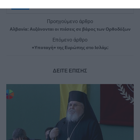
Προηγούμενο άρθρο
Αλβανία: Αυξάνονται οι πιέσεις σε βάρος των Ορθοδόξων
Επόμενο άρθρο
«Υποταγή» της Ευρώπης στο Ισλάμ;
ΔΕΙΤΕ ΕΠΙΣΗΣ