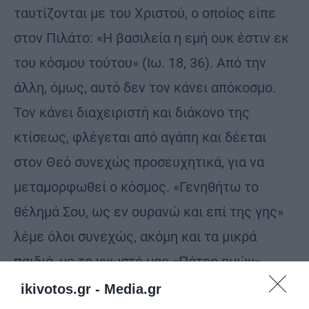
ταυτίζονται με του Χριστού, ο οποίος είπε
στον Πιλάτο: «Η βασιλεία η εμή ουκ έστιν εκ
του κόσμου τούτου» (Ιω. 18, 36). Από την
άλλη, όμως, αυτό δεν τον κάνει απόκοσμο.
Τον κάνει διαχειριστή και διάκονο της
κτίσεως, φλέγεται από αγάπη και δέεται
στον Θεό συνεχώς προσευχητικά, για να
μεταμορφωθεί ο κόσμος. «Γενηθήτω το
θέλημά Σου, ως εν ουρανώ και επί της γης»
λέμε όλοι συνεχώς, ακόμη και τα μικρά
παιδιά, με το γνωστό μας «Πάτερ ημών».
ikivotos.gr -
Media.gr
Όπως σε όλα τα πράγματα υπάρχουν όρια,