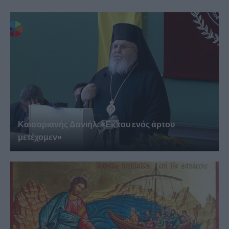
Καισαριανής Δανιήλ: «Εκ του ενός άρτου
μετέχομεν»