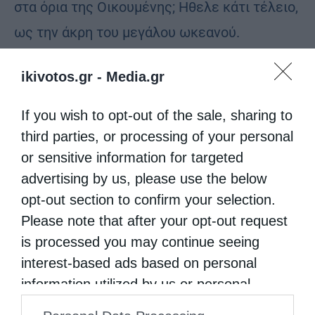
στα όρια της Οικουμένης; Ηθελε κάτι τέλειο,
ως την άκρη του μεγάλου ωκεανού.
Ενδιαφέροντα είναι και τα ιδιωτικά του
ikivotos.gr -
Media.gr
ζητήματα: 5. Πώς πέθανε, 6. Που ήταν ο
τάφος του, τόσο φλέγον θέμα στην εποχή
If you wish to opt-out of the sale, sharing to
μας. 7. Ποια ήταν η οικογένειά του.
third parties, or processing of your personal
or sensitive information for targeted
Β΄ μέρος: Αποτίμηση, ερώτημα και απάντηση:
advertising by us, please use the below
8. Αλλαξε τον κόσμο; 9. Είχε εφόδια αρετή ή
opt-out section to confirm your selection.
τύχη; 10. Ποια ήταν τα επιτεύγματα της
Please note that after your opt-out request
is processed you may continue seeing
εκστρατείας; 11. Τι μύθο άφησε; 12. Ποια η
interest-based ads based on personal
συνδρομή του στη δημιουργία του νέου
information utilized by us or personal
μονοθεϊστικού κόσμου.
information disclosed to third parties prior