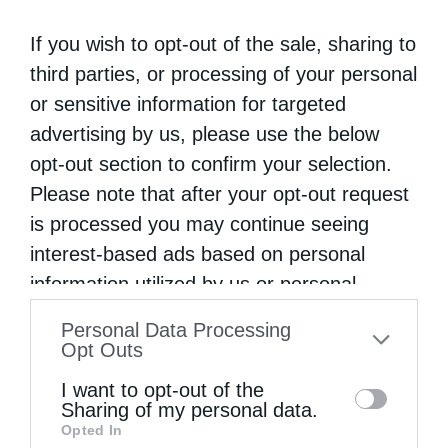
τρεις μόνον γλώσσες είναι ιερές και ήταν
If you wish to opt-out of the sale, sharing to
δυνατόν να χρησιμοποιηθούν για τη λατρεία
third parties, or processing of your personal
και τη μετάδοση του λόγου του Θεού: η
or sensitive information for targeted
advertising by us, please use the below
εβραϊκή, η ελληνική και η λατινική.
opt-out section to confirm your selection.
Πρόκειται για τη γνωστή θεωρία των τριών
Please note that after your opt-out request
ιερών γλωσσών. Οι άγιοί μας δεν επεδίωξαν
is processed you may continue seeing
να εξελληνίσουν τους Σλάβους, κάτι που
interest-based ads based on personal
έκαναν οι Φράγκοι στη Μεγάλη Μοραβία, οι
information utilized by us or personal
information disclosed to third parties prior
οποίοι επέβαλλαν τη λατινική γλώσσα, αλλά
Personal Data Processing
to your opt-out. You may separately opt-out
Opt Outs
δημιούργησαν σλαβικό αυτοτελή φιλολογικό
of the further disclosure of your personal
I want to opt-out of the
λόγο, πάνω στον οποίο χτίστηκε ένας νέος
information by third parties on the IAB’s list
Sharing of my personal data.
πολιτισμός. Ο πολιτισμός αυτός είχε ως
Opted In
of downstream participants. This