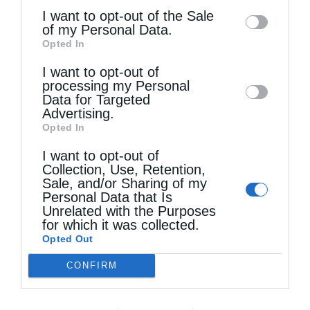
βάση τον βυζαντινό, αλλά θα υπεισέρχονταν
information may also be disclosed by us to
I want to opt-out of the Sale
of my Personal Data.
third parties on the
IAB’s List of
σ’ αυτόν και στοιχεία της δικής τους εθνικής
Opted In
Downstream Participants
that may further
ιδιοπροσωπείας.
I want to opt-out of
disclose it to other third parties.
processing my Personal
Όπως παρατηρεί ο Τσέχος ιστορικός Dvornik
Data for Targeted
Advertising.
«ενεπνέοντο από το ελληνικόν των πνεύμα, το
Opted In
δημοκρατικόν και φιλελεύθερον, το οποίον
I want to opt-out of
Collection, Use, Retention,
σέβεται την οντότητα των ατόμων και των
Sale, and/or Sharing of my
Εθνών»
. Οι δύο Έλληνες ιεραπόστολοι
Personal Data that Is
Unrelated with the Purposes
αγάπησαν ειλικρινά το σλαβικό λαό, τον
for which it was collected.
Opted Out
διακόνησαν με αυταπάρνηση και έκαναν το
CONFIRM
παν για να τον βοηθήσουν να μπει το
συντομότερο στην προηγμένη χριστιανική