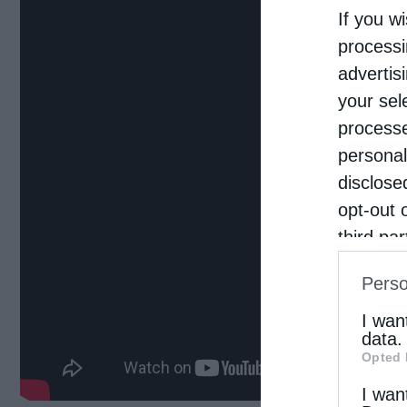
If you wi
processi
advertis
your sel
processe
personal
disclose
opt-out 
third pa
informat
Perso
IAB’s Li
other thi
I wan
data.
Opted 
I wan