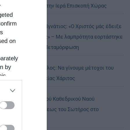
Αυστραλίας στην Ιερά Επισκοπή Χώρας
r
rgeted
confirm
Δημητριάδος Ιγνάτιος: «Ο Χριστός μάς έδειξε
is
το μέλλον μας» – Με λαμπρότητα εορτάστηκε
sed on
στον Βόλο η Μεταμόρφωση
parately
on by
Κορίνθου Παύλος: Να γίνουμε μέτοχοι του
his
φωτός της Θείας Χάριτος
 the
ose it to
Πανήγυρη Ιερού Καθεδρικού Ναού
Μεταμορφώσεως του Σωτήρος στο
Αρκαλοχώρι