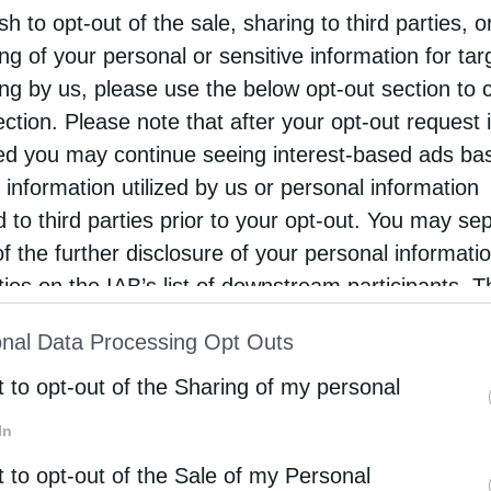
sh to opt-out of the sale, sharing to third parties, o
ng of your personal or sensitive information for ta
ing by us, please use the below opt-out section to 
ection. Please note that after your opt-out request 
d you may continue seeing interest-based ads ba
 information utilized by us or personal information
d to third parties prior to your opt-out. You may se
of the further disclosure of your personal informati
rties on the IAB’s list of downstream participants. T
ion may also be disclosed by us to third parties on
nal Data Processing Opt Outs
st of Downstream Participants
that may further discl
rd parties.
t to opt-out of the Sharing of my personal
In
t to opt-out of the Sale of my Personal