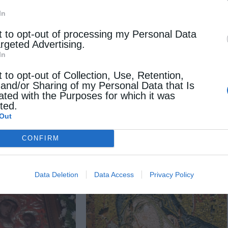
In
t to opt-out of processing my Personal Data
argeted Advertising.
In
t to opt-out of Collection, Use, Retention,
 and/or Sharing of my Personal Data that Is
ated with the Purposes for which it was
Επόμενο άρθρο
cted.
Επέτειος της Υψώσεως της Σημαίας της Σαμιακής
Out
Επαναστάσεως στο Καρλόβασι
CONFIRM
 ΕΠΙΣΗΣ
Data Deletion
Data Access
Privacy Policy