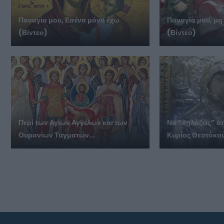
Παναγία μου, Εσένα μόνο έχω
Παναγία μου, μη
(Βίντεο)
(Βίντεο)
Περί των Αγίων Αγγέλων και των
Να “θηλάζεις” α
Ουρανίων Ταγματων...
Κυρίας Θεοτόκου