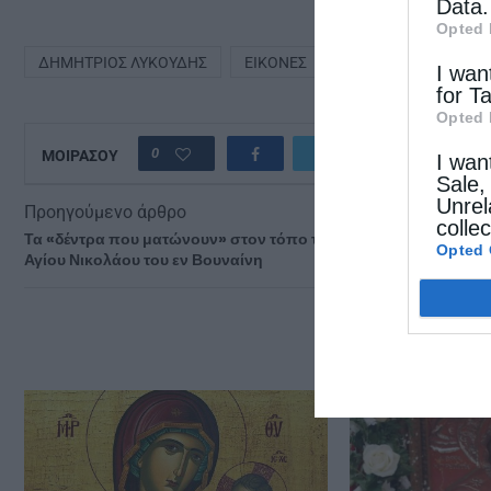
Data.
Opted 
ΔΗΜΉΤΡΙΟΣ ΛΥΚΟΎΔΗΣ
ΕΙΚΌΝΕΣ
I wan
for T
Opted 
0
ΜΟΙΡΑΣΟΥ
I wan
Sale,
Unrel
Προηγούμενο άρθρο
colle
Τα «δέντρα που ματώνουν» στον τόπο του μαρτυρίου του
Opted 
Αγίου Νικολάου του εν Βουναίνη
ΔΕΙΤΕ