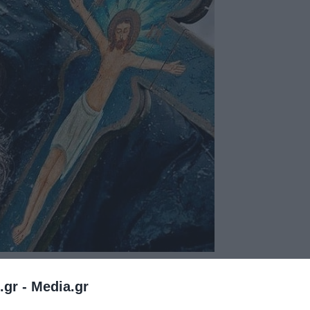
.gr -
Media.gr