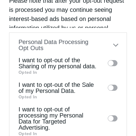
Please note that after your opt-out request
is processed you may continue seeing
interest-based ads based on personal
information utilized by us or personal
information disclosed to third parties prior
Personal Data Processing
to your opt-out. You may separately opt-out
Opt Outs
of the further disclosure of your personal
I want to opt-out of the
information by third parties on the IAB’s list
Χριστοφόρος αγάπη
Sharing of my personal data.
Opted In
of downstream participants. This
information may also be disclosed by us to
I want to opt-out of the Sale
of my Personal Data.
third parties on the
IAB’s List of
Opted In
Downstream Participants
that may further
I want to opt-out of
disclose it to other third parties.
processing my Personal
Data for Targeted
Advertising.
Opted In