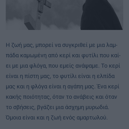
Η ζωή μας, μπο­ρεί να συγ­κρι­θεί με μια λαμ­
πά­δα κα­μω­μέ­νη από κερί και φυ­τί­λι που καί­
ει με μια φλό­γα, που εμείς ανά­ψα­με. Το κερί
εί­ναι η πί­στη μας, το φυ­τί­λι εί­ναι η ελ­πί­δα
μας και η φλό­γα εί­ναι η αγά­πη μας. Ένα κερί
κα­κής ποιό­τη­τας, όταν το ανά­βεις και όταν
το σβή­σεις, βγά­ζει μια άσχη­μη μυ­ρω­διά.
Όμοια εί­ναι και η ζωή ενός αμαρ­τω­λού.