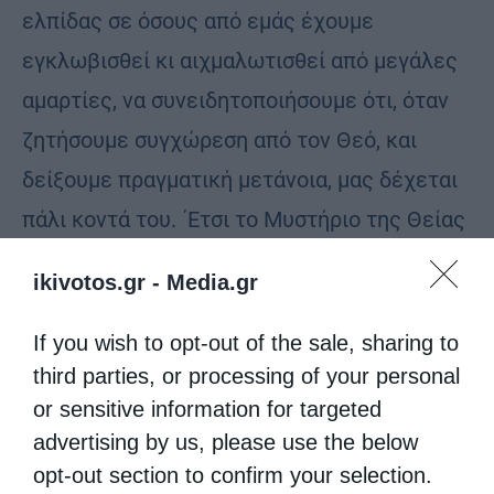
ελπίδας σε όσους από εμάς έχουμε
εγκλωβισθεί κι αιχμαλωτισθεί από μεγάλες
αμαρτίες, να συνειδητοποιήσουμε ότι, όταν
ζητήσουμε συγχώρεση από τον Θεό, και
δείξουμε πραγματική μετάνοια, μας δέχεται
πάλι κοντά του. ΄Ετσι το Μυστήριο της Θείας
Εξομολογήσεως είναι απαραίτητο για όλους
ikivotos.gr -
Media.gr
μας.
If you wish to opt-out of the sale, sharing to
Ταυτόχρονα με την αναφορά στην έκλυτη κι
third parties, or processing of your personal
αμαρτωλή ζωή της Σαμαρείτιδος γυναίκας,
or sensitive information for targeted
που άλλαζε τους άνδρες όπως τα πουκάμισα
advertising by us, please use the below
με τις παράνομες σχέσεις της πορνείας, η
opt-out section to confirm your selection.