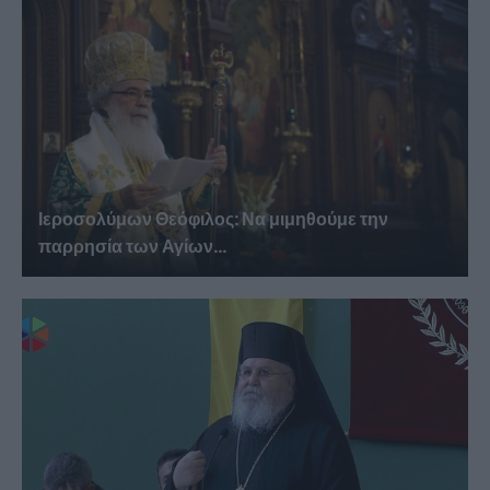
Ιεροσολύμων Θεόφιλος: Να μιμηθούμε την
παρρησία των Αγίων...