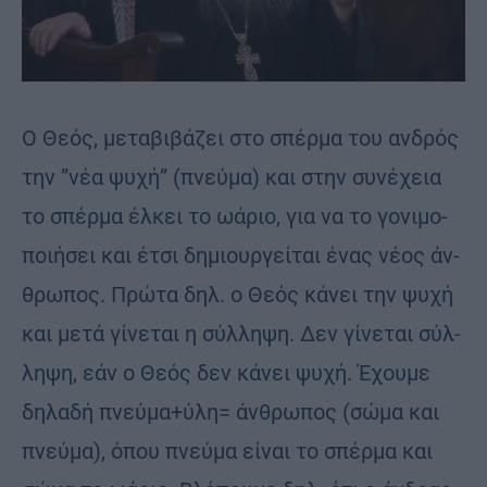
Ο Θεός, με­τα­βι­βά­ζει στο σπέρ­μα του αν­δρός
την ”νέα ψυ­χή” (πνεύ­μα) και στην συ­νέ­χεια
το σπέρ­μα έλ­κει το ωά­ριο, για να το γο­νι­μο­
ποι­ή­σει και έτσι δη­μιουρ­γεί­ται ένας νέος άν­
θρω­πος. Πρώ­τα δηλ. ο Θεός κά­νει την ψυχή
και μετά γί­νε­ται η σύλ­λη­ψη. Δεν γί­νε­ται σύλ­
λη­ψη, εάν ο Θεός δεν κά­νει ψυχή. Έχου­με
δη­λα­δή πνεύ­μα+ύλη= άν­θρω­πος (σώμα και
πνεύ­μα), όπου πνεύ­μα εί­ναι το σπέρ­μα και