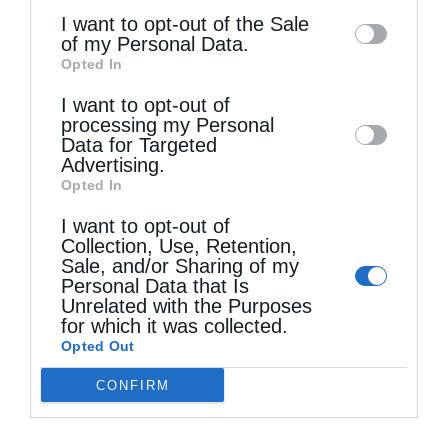
information may also be disclosed by us to
Ο Πρόεδρος του Ελληνικού Ερυθρού Σταυρού
I want to opt-out of the Sale
of my Personal Data.
συναντήθηκε με...
third parties on the
IAB’s List of
Opted In
Downstream Participants
that may further
I want to opt-out of
disclose it to other third parties.
processing my Personal
Data for Targeted
Advertising.
Opted In
I want to opt-out of
Collection, Use, Retention,
Sale, and/or Sharing of my
Personal Data that Is
Unrelated with the Purposes
Οικ. Πατριαρχείο και Μικρασιατικός Ελληνισμός –
for which it was collected.
Αφιέρωμα στην...
Opted Out
CONFIRM