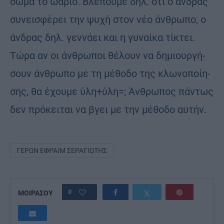
σώμα το ωά­ριο. Βλέ­που­με δηλ. ότι ο άν­δρας
συ­νει­σφέ­ρει την ψυχή στον νέο άν­θρω­πο, ο
άν­δρας δηλ. γεν­νά­ει και η γυ­ναί­κα τί­κτει.
Τώρα αν οι άν­θρω­ποι θέ­λουν να δη­μιουρ­γή­
σουν άν­θρω­πο με τη μέ­θο­δο της κλω­νο­ποί­η­
σης, θα έχου­με ύλη+ύλη=; Άν­θρω­πος πάν­τως
δεν πρό­κει­ται να βγει με την μέ­θο­δο αυ­τήν.
ΓΈΡΩΝ ΕΦΡΑΊΜ ΣΕΡΑΓΙΏΤΗΣ
0
ΜΟΙΡΑΣΟΥ