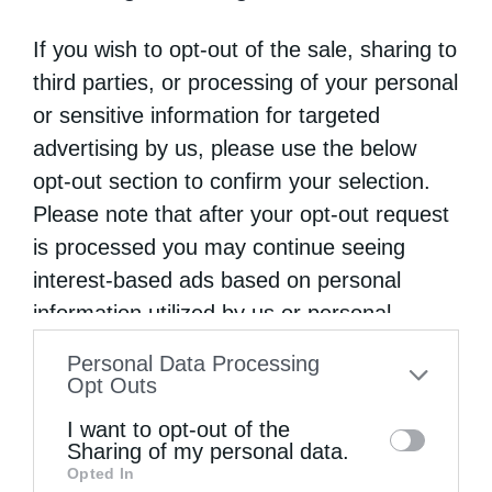
If you wish to opt-out of the sale, sharing to
third parties, or processing of your personal
or sensitive information for targeted
advertising by us, please use the below
opt-out section to confirm your selection.
Σερρών Θεολόγος: «Εννοούντες τα σημεία των
Please note that after your opt-out request
καιρών, ας...
is processed you may continue seeing
interest-based ads based on personal
information utilized by us or personal
information disclosed to third parties prior
Personal Data Processing
to your opt-out. You may separately opt-out
Opt Outs
of the further disclosure of your personal
I want to opt-out of the
information by third parties on the IAB’s list
Sharing of my personal data.
Opted In
of downstream participants. This