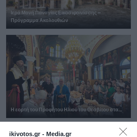
Ιερά Μονή Παναγίας Εικοσιφοινίσσης –
Πρόγραμμα Ακολουθιών
Η εορτή του Προφήτου Ηλιού του Θεσβίτου στα...
ikivotos.gr -
Media.gr