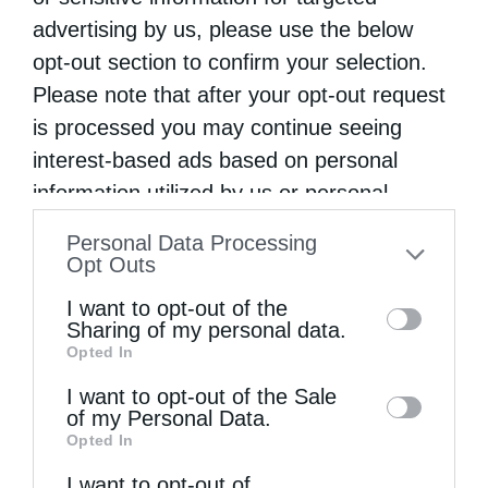
advertising by us, please use the below
opt-out section to confirm your selection.
Please note that after your opt-out request
is processed you may continue seeing
interest-based ads based on personal
Η εορτή του Προφήτου Ηλιού του Θεσβίτου στα...
information utilized by us or personal
information disclosed to third parties prior
Personal Data Processing
to your opt-out. You may separately opt-out
Opt Outs
of the further disclosure of your personal
I want to opt-out of the
information by third parties on the IAB’s list
Sharing of my personal data.
Opted In
of downstream participants. This
information may also be disclosed by us to
I want to opt-out of the Sale
of my Personal Data.
third parties on the
IAB’s List of
Opted In
Downstream Participants
that may further
Σερρών Θεολόγος: «Εννοούντες τα σημεία των
καιρών, ας...
I want to opt-out of
disclose it to other third parties.