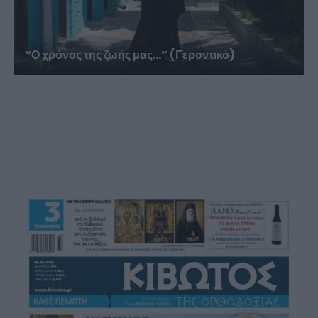
“Ο χρόνος της ζωής μας…” (Γεροντικό)