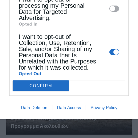
disclose it to other third parties.
Επόμενο άρθρο
processing my Personal
Η Κυριακή των Αγίων Πατέρων στην Ι. Μ. Αιτωλοακαρνανίας
Data for Targeted
(φωτο)
Advertising.
Opted In
I want to opt-out of
ΔΕΙΤΕ ΕΠΙΣΗΣ
Collection, Use, Retention,
Sale, and/or Sharing of my
Personal Data that Is
Unrelated with the Purposes
for which it was collected.
Opted Out
CONFIRM
Data Deletion
Data Access
Privacy Policy
Ιερά Μονή Παναγίας Εικοσιφοινίσσης –
Πρόγραμμα Ακολουθιών