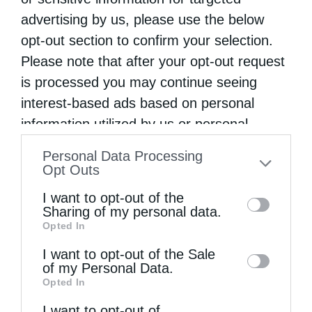
Στο Προσκύνημα του
Γενεσίου της
advertising by us, please use the below
opt-out section to confirm your selection.
Υπεραγίας Θεοτόκου Γορίτσας Βόλου
Please note that after your opt-out request
(Παναγία Τρύπα)
θα τελεστεί Ιερά
is processed you may continue seeing
Παράκληση την Τετάρτη 27/5 στις 17.00.
interest-based ads based on personal
information utilized by us or personal
information disclosed to third parties prior
ΜΗΤΡΌΠΟΛΗ ΔΗΜΗΤΡΙΆΔΟΣ
Personal Data Processing
to your opt-out. You may separately opt-out
Opt Outs
of the further disclosure of your personal
I want to opt-out of the
information by third parties on the IAB’s list
0
ΜΟΙΡΑΣΟΥ
Sharing of my personal data.
Opted In
of downstream participants. This
information may also be disclosed by us to
I want to opt-out of the Sale
of my Personal Data.
third parties on the
IAB’s List of
Προηγούμενο άρθρο
Opted In
Downstream Participants
that may further
Ο Άγιος Σωφρόνιος Σαχάρωφ στο Άγιον Όρος
I want to opt-out of