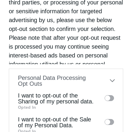
third parties, or processing of your personal
Επόμενο άρθρο
or sensitive information for targeted
Οικ. Πατριαρχείο και πνευματική εποπτεία των
advertising by us, please use the below
ελληνόφωνων στην Εκκλησία της Ελλάδος (1908) –
Αφιέρωμα στην “Κιβωτό της Ορθοδοξίας”
opt-out section to confirm your selection.
Please note that after your opt-out request
is processed you may continue seeing
ΔΕΙΤΕ ΕΠΙΣΗΣ
interest-based ads based on personal
information utilized by us or personal
information disclosed to third parties prior
Personal Data Processing
to your opt-out. You may separately opt-out
Opt Outs
of the further disclosure of your personal
I want to opt-out of the
information by third parties on the IAB’s list
Sharing of my personal data.
Opted In
of downstream participants. This
information may also be disclosed by us to
I want to opt-out of the Sale
of my Personal Data.
Δημητριάδος Ιγνάτιος: «Να φτάσουμε
third parties on the
IAB’s List of
Opted In