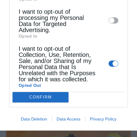
προετοιμασμένοι στο Πάσχα του...
Downstream Participants
that may further
I want to opt-out of
disclose it to other third parties.
processing my Personal
Data for Targeted
Advertising.
Opted In
I want to opt-out of
Collection, Use, Retention,
Sale, and/or Sharing of my
Personal Data that Is
Unrelated with the Purposes
for which it was collected.
Ετήσιο Μνημόσυνο του Αοιδίμου Μητροπολίτου
Opted Out
Κορίνθου κυρού Διονυσίου...
CONFIRM
Data Deletion
Data Access
Privacy Policy