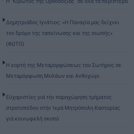
Η “Κιβωτός της Ορθοδοξίας” σε όλα τα περίπτερα
Δημητριάδος Ιγνάτιος: «Η Παναγία μας δείχνει
τον δρόμο της ταπείνωσης και της σιωπής»
(ΦΩΤΟ)
Η εορτή της Μεταμορφώσεως του Σωτήρος σε
Μεταμόρφωση Μολάων και Ανθοχώρι
Εὐχαριστίες γιά τήν παραχώρηση τμήματος
στρατοπέδου στήν Ἱερά Μητρόπολη Καστορίας
γιά κοινωφελῆ σκοπό