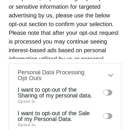
πολυετούς και πολύτιμης προσφοράς τους
or sensitive information for targeted
προς την τοπική Εκκλησία. Συγκεκριμένα,
advertising by us, please use the below
opt-out section to confirm your selection.
τιμήθηκε ο κ. Σπυρίδων Κομπολίτης, ο
Please note that after your opt-out request
οποίος για περισσότερα από εξήντα έτη
is processed you may continue seeing
διακονεί με συνέπεια και ευλάβεια το ιερό
interest-based ads based on personal
αναλόγιο του ναού, καθώς και ο κ. Βασίλειος
information utilized by us or personal
Κομπολίτης, για τη σημαντική και
information disclosed to third parties prior
Personal Data Processing
to your opt-out. You may separately opt-out
γενναιόδωρη προσφορά του από την
Opt Outs
of the further disclosure of your personal
προσωπική του ακίνητη περιουσία, χάρη στην
I want to opt-out of the
information by third parties on the IAB’s list
Sharing of my personal data.
οποία κατέστη δυνατή η επέκταση του
Opted In
of downstream participants. This
κοιμητηρίου της ενορίας. Ο Σεβασμιώτατος
information may also be disclosed by us to
I want to opt-out of the Sale
of my Personal Data.
εξέφρασε τις θερμές ευχαριστίες και την
third parties on the
IAB’s List of
Opted In
Downstream Participants
that may further
πατρική του ευγνωμοσύνη προς αμφότερους,