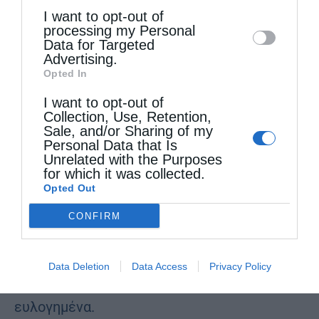
I want to opt-out of
disclose it to other third parties.
επισημαίνοντας ότι η προσφορά προς την
processing my Personal
Data for Targeted
Εκκλησία αποτελεί πολύτιμη παρακαταθήκη
Advertising.
Opted In
για τις επόμενες γενεές.
Ολοκληρώνοντας, ευχήθηκε ο Τίμιος
I want to opt-out of
Collection, Use, Retention,
Πρόδρομος και Βαπτιστής Ιωάννης να
Sale, and/or Sharing of my
Personal Data that Is
σκέπει, να προστατεύει και να πρεσβεύει
Unrelated with the Purposes
for which it was collected.
αδιαλείπτως υπέρ όλων των πιστών,
Opted Out
χαρίζοντάς τους υγεία, ειρήνη και
CONFIRM
πνευματική πρόοδο, ενώ απηύθυνε
εγκάρδιες ευχές προς όλους τους
Data Deletion
Data Access
Privacy Policy
εορτάζοντες, ευχόμενος χρόνια πολλά και
ευλογημένα.