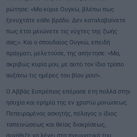
ρώτησε: «Μα κύριε Ουγκώ, βλέπω πως
ξενυχτάτε κάθε βράδυ. Δεν καταλαβαίνετε
πως έτσι μειώνετε τις νύχτες της ζωής
σας;». Και ο σπουδαίος Ουγκώ, επειδή
πράγματι, μελετούσε, της απήντησε: «Μα,
ακριβώς κυρία μου, με αυτό τον ίδιο τρόπο
αυξάνω τις ημέρες του βίου μου!».
Ο Αββάς Ευπρέπιος επέρασε έτη πολλά στην
ησυχία και ερημία της εν χριστώ μονώσεως.
Πεπειραμένος ασκητής, πέλαγος ο ίδιος
ταπεινώσεως και θείας διακρίσεως,
συνήθιζε να λέγει στα πνευματικά του