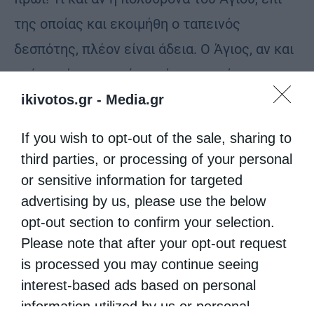
της οποίας και εκοιμήθη ο ταπεινός
δεσπότης, πλέον είναι άδεια. Ο Άγιος, αν και
ετάφη τόσο μακριά, και όμως, ευρίσκεται
δίπλα και ανάμεσά μας.
ikivotos.gr -
Media.gr
Και έμεινα στη θέση αυτή να τον εσκέπτομαι,
If you wish to opt-out of the sale, sharing to
third parties, or processing of your personal
να τον κοιτάζω, να προσεύχομαι έως αργά το
or sensitive information for targeted
πρωί!
advertising by us, please use the below
opt-out section to confirm your selection.
ΜΑΡΤΥΡΙΕΣ – ΝΕΟΤΕΡΑ ΘΑΥΜΑΤΑ
Please note that after your opt-out request
1). Ο κ. Ανδρέας Ιακώβου, κάτοικος Νέας
is processed you may continue seeing
interest-based ads based on personal
Ερυθραίας, μίλησε στην «Κ.τ.Ο.»: Δεν τον
information utilized by us or personal
ήξερα τον άγιο. Ούτε το όνομά του, ούτε την