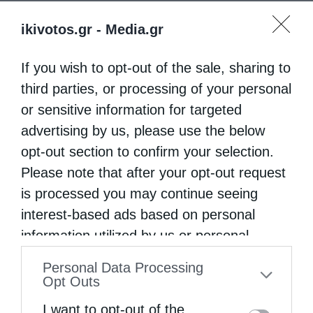
δικοί μας ναύτες και καραβοκύρηδες
ikivotos.gr -
Media.gr
συγκρότησαν τον μεγαλύτερο εμπορικό
στόλο στην Ιστορία; Αρχισαν
If you wish to opt-out of the sale, sharing to
πλατσουρίζοντας και κολυμπώντας στην
third parties, or processing of your personal
or sensitive information for targeted
ακτή, σαν αυλή στο σπίτι τους…
advertising by us, please use the below
Με τα φετινά γεγονότα κορυφώθηκε μία
opt-out section to confirm your selection.
Please note that after your opt-out request
δεκαετία τρομακτικής ύφεσης, που δεν μας
is processed you may continue seeing
άφησε να θυμηθούμε τα 2.500 χρόνια από τη
interest-based ads based on personal
Σαλαμίνα. Πιθανόν οι Τούρκοι εκ
information utilized by us or personal
προγράμματος το τράβηξαν μήνες το
information disclosed to third parties prior
Personal Data Processing
παιχνίδι τους, θέλοντας να εξαφανίσουν
to your opt-out. You may separately opt-out
Opt Outs
of the further disclosure of your personal
κάθε σκέψη για εορτασμό τον Σεπτέμβριο, να
I want to opt-out of the