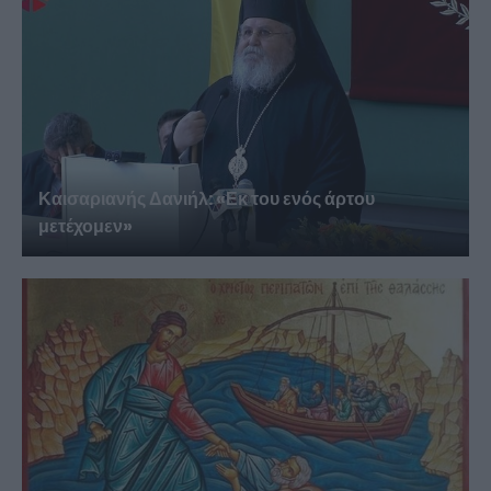
Καισαριανής Δανιήλ: «Εκ του ενός άρτου
μετέχομεν»