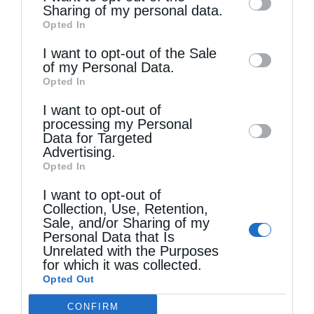
information by third parties on the IAB’s list
Sharing of my personal data.
μην πάρουμε ανάσα.
Opted In
of downstream participants. This
information may also be disclosed by us to
Αλλα ο Θεός κελεύει. Μας ώθησαν να
I want to opt-out of the Sale
of my Personal Data.
third parties on the
IAB’s List of
ερευνήσουμε την έμφυτη ναυτοσύνη μας. Το
Opted In
Downstream Participants
that may further
πέτυχαν κι αυτό, να μάθουν για τα καλά τι θα
I want to opt-out of
disclose it to other third parties.
processing my Personal
πει θαλάσσιος ελιγμός πρύμνης ελληνικού
Data for Targeted
πολεμικού πλοίου, πρόσω ολοταχώς και
Advertising.
Opted In
μετά στο “δόξα πατρί” της ναυαρχίδας του
I want to opt-out of
νέου στόλου της “Γαλάζιας Πατρίδας”. Δεν
Collection, Use, Retention,
Sale, and/or Sharing of my
χρειάζεται εδώ να προσάψω το «Μάλτα
Personal Data that Is
Unrelated with the Purposes
Γιοκ», είναι φτηνό πια, αλλά πότε οι
for which it was collected.
Οθωμανοί είχαν δικούς τους ναυτικούς;
Opted Out
Εξωμότες θαλασσινούς χρησιμοποιούσαν. Ας
CONFIRM