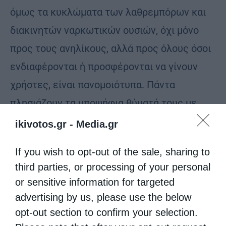
όμως τα κυκλώματα των λαθρεμπόρων και
διακινητών ναρκωτικών ουσιών, όχι μόνο
προς τους ανηλίκους, αλλά προς όλους όσοι
ενδιαφέρονται ή προσφέρονται να γίνουν
χρήστες, είναι πανομοιότυπα. Πάντα
πλησιάζουν τα υποψήφια θύματά τους με
τους κατάλληλους ανθρώπους και
ikivotos.gr -
Media.gr
προσπαθούν να τους τυλίξουν στα «δίχτυα»
If you wish to opt-out of the sale, sharing to
τους. Αρχικά, για να δελεάσουν τα υποψήφια
third parties, or processing of your personal
θύματά τους, τούς προσφέρουν δωρεάν τις
or sensitive information for targeted
δύο πρώτες φορές τα ναρκωτικά να τα
advertising by us, please use the below
δοκιμάσουν. Από εκεί και πέρα έχει επέλθει
opt-out section to confirm your selection.