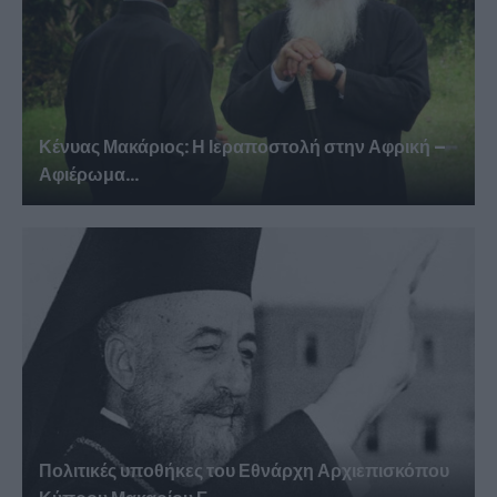
Κένυας Μακάριος: Η Ιεραποστολή στην Αφρική –
Αφιέρωμα...
Πολιτικές υποθήκες του Εθνάρχη Αρχιεπισκόπου