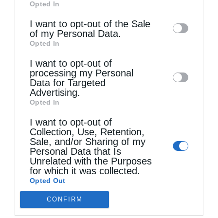
Opted In
of downstream participants. This
Ο Άγιος Διονύσιος ο Αρεοπαγίτης αναφέρει
information may also be disclosed by us to
I want to opt-out of the Sale
of my Personal Data.
και τον Αρχάγγελο Ουριήλ.
third parties on the
IAB’s List of
Opted In
Downstream Participants
that may further
Όσο πιο πολύ γνωρίζουμε τους Αγίους
I want to opt-out of
disclose it to other third parties.
processing my Personal
Αγγέλους, τόσο περισσότερο γεμίζει η ζωή
Data for Targeted
Advertising.
μας από την αγάπη και το μυαλό και η καρδιά
Opted In
μας από την δυνατότητα να ενεργούμε
I want to opt-out of
ευεργετικά στην ζωή των άλλων, αφού κατά
Collection, Use, Retention,
Sale, and/or Sharing of my
τον ορισμό του Αγίου Διονυσίου για τους
Personal Data that Is
Unrelated with the Purposes
Αγγέλους «ένας άγγελος είναι μια εικόνα
for which it was collected.
Opted Out
του Θεού, ένας λαμπρός ολοκάθαρος
καθρέπτης, ο οποίος αντανακλά την
CONFIRM
απέραντη αγάπη και καλοσύνη του Θεού».