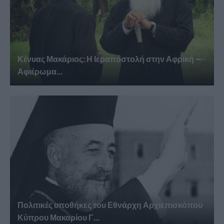
Κένυας Μακάριος: Η Ιεραποστολή στην Αφρική –
Αφιέρωμα...
Πολιτικές υποθήκες του Εθνάρχη Αρχιεπισκόπου
Κύπρου Μακαρίου Γ...