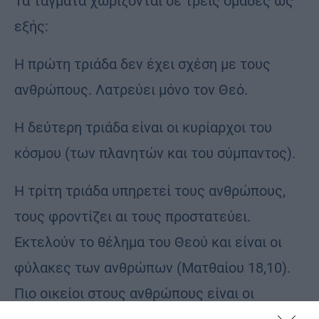
Τα τάγματα χωρίζονται σε τρεις ομάδες ως
εξής:
Η πρώτη τριάδα δεν έχει σχέση με τους
ανθρώπους. Λατρεύει μόνο τον Θεό.
Η δεύτερη τριάδα είναι οι κυρίαρχοι του
κόσμου (των πλανητών και του σύμπαντος).
Η τρίτη τριάδα υπηρετεί τους ανθρώπους,
τους φροντίζει αι τους προστατεύει.
Εκτελούν το θέλημα του Θεού και είναι οι
φύλακες των ανθρώπων (Ματθαίου 18,10).
Πιο οικείοι στους ανθρώπους είναι οι
Αρχάγγελοι, οι οποίοι απεικονίζονται συχνά