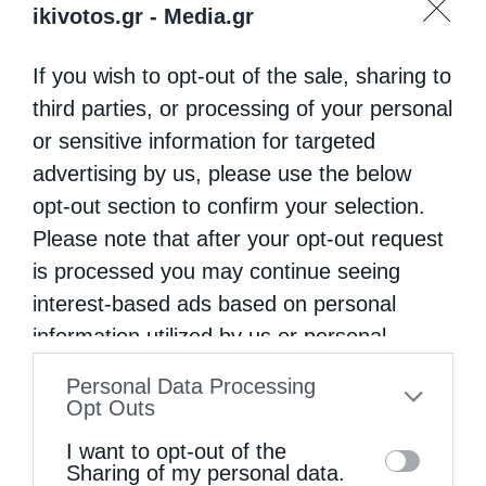
ikivotos.gr -
Media.gr
στους Ναούς και γνωρίζουμε τα ονόματά
If you wish to opt-out of the sale, sharing to
τους από την Αγία Γραφή. Ο Αρχάγγελος
third parties, or processing of your personal
Μιχαήλ, είναι ο κορυφαίος, είναι αυτός που
or sensitive information for targeted
νίκησε τον Εωσφόρο και τον έθεσε εκτός
advertising by us, please use the below
Παραδείσου (Δανιήλ 10, 13-21).
opt-out section to confirm your selection.
Please note that after your opt-out request
Ο Αρχάγγελος Γαβριήλ γνωστός σε όλους
is processed you may continue seeing
μας από τον Ευαγγελισμό της Θεοτόκου
interest-based ads based on personal
(Λουκά 1, 19).
information utilized by us or personal
information disclosed to third parties prior
Personal Data Processing
Ο Αρχάγγελος Ραφαήλ είναι αυτός που
to your opt-out. You may separately opt-out
Opt Outs
μεταφέρει τις προσευχές μας στον Κύριο
of the further disclosure of your personal
I want to opt-out of the
(Τωβίδ 3,16).
information by third parties on the IAB’s list
Sharing of my personal data.