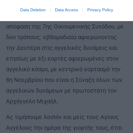
Data Deletion
Data Access
Privacy Policy
Η Εκκλησία μας τιμά τους Αγγέλους με
απόφαση της 7ης Οικουμενικής Συνόδου, με
δύο τρόπους: εβδομαδιαία αφιερώνοντας
την Δευτέρα στις αγγελικές δυνάμεις και
ετησίως με έξι εορτές αφιερωμένες στον
αγγελικό κόσμο, με κεντρικό εορτασμό την
8η Νοεμβρίου που είναι η Σύναξη όλων των
αγγελικών δυνάμεων με πρωτοστάτη τον
Αρχάγγελο Μιχαήλ.
Ας τιμήσουμε λοιπόν και μείς τους Αγίους
Αγγέλους την ημέρα της γιορτής τους, έτσι