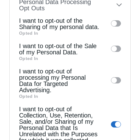
Personal Data Processing
Εύχομαι τα λιγότερα θύματα, αλλά και μια πιο
to your opt-out. You may separately opt-out
Opt Outs
of the further disclosure of your personal
ισχυρή κοινωνία αλληλεγγύης και
I want to opt-out of the
information by third parties on the IAB’s list
Sharing of my personal data.
προσφοράς. Ένα βίωμα της Ορθοδοξίας στο
Opted In
of downstream participants. This
πρόσωπο του άλλου μέσα από το πρίσμα της
information may also be disclosed by us to
I want to opt-out of the Sale
αγάπης, της καταλλαγής, της ψυχικής
of my Personal Data.
third parties on the
IAB’s List of
Opted In
γαλήνης και έναν κόσμο πιο πνευματικό, πιο
Downstream Participants
that may further
I want to opt-out of
disclose it to other third parties.
ανθρώπινο.
processing my Personal
Data for Targeted
Κουράγιο αδελφοί μου!
Advertising.
Opted In
Ο Μητροπολίτης Νέας Ιωνίας, Φιλαδελφείας,
I want to opt-out of
Collection, Use, Retention,
Ηρακλείου και Χαλκηδόνος ΓΑΒΡΙΗΛ
Sale, and/or Sharing of my
Personal Data that Is
Unrelated with the Purposes