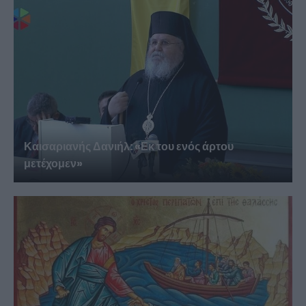
Καισαριανής Δανιήλ: «Εκ του ενός άρτου
μετέχομεν»