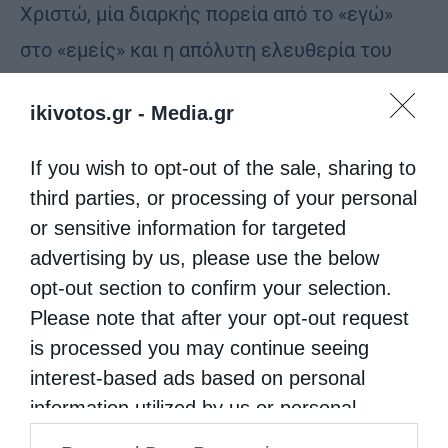
Χριστώ, μία διαρκής πορεία από το «εγώ»
στο «εμείς» και η απόλυτη ελευθερία του
προσώπου, αφού «Χριστός ημάς
ikivotos.gr -
Media.gr
ηλευθέρωσε» (Γαλ. 5,1).
If you wish to opt-out of the sale, sharing to
Την ώρα αυτή όμως απαιτείται και
third parties, or processing of your personal
χρειάζεται από όλους περισσότερη θυσία και
or sensitive information for targeted
προσοχή για να προφυλάξουμε το αγαθό της
advertising by us, please use the below
ζωής, το μεγάλο αυτό δώρο του Θεού προς
opt-out section to confirm your selection.
Please note that after your opt-out request
κάθε άνθρωπο ανεξαρτήτως χρώματος,
is processed you may continue seeing
φύλου, θρησκείας και καταγωγής. Η
interest-based ads based on personal
πανδημία, με την βοήθεια του Θεού, θα
information utilized by us or personal
περάσει. Τι θα αφήσει όμως πίσω της;
information disclosed to third parties prior