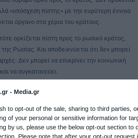
λλά «υπόσχεση πίστης» με την ευρύτερη έννοια
νεται όργανο στα χέρια του κράτους.
τότε ορκίζεται πίστη προς το ρωσικό κράτος,
ή της Ρωσίας. Και αποδεικνύεται ότι δεν μπορεί
αρχές. Δεν μπορεί να επικρίνει την κοινωνική
 και να συγκατανεύει.
βαρής αλληλεπίδρασης των επισκόπων με την
.gr -
Media.gr
εραρχία συνδέεται άρρηκτα με την κρατική ισχύ.
sh to opt-out of the sale, sharing to third parties, o
αραμένει στη Ρωσία, και ένα άλλο πράγμα όταν,
ng of your personal or sensitive information for ta
ονδία, πηγαίνει σε άλλη χώρα και γίνεται
ing by us, please use the below opt-out section to 
ection. Please note that after your opt-out request 
μιας εξαρχίας ή ακόμη και μιας αυτόνομης