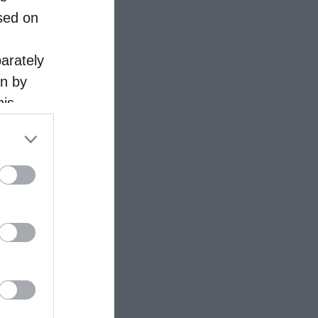
sed on
parately
on by
his
 the
ose it to