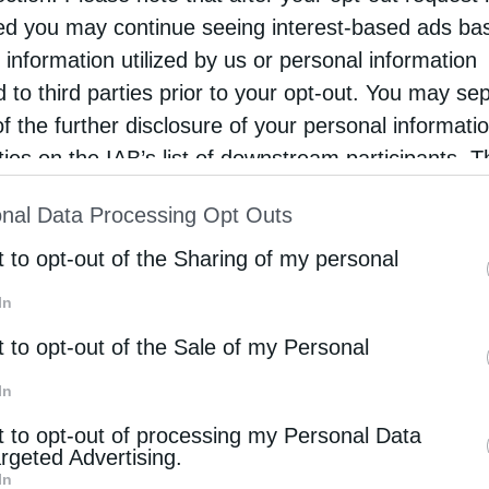
d you may continue seeing interest-based ads ba
ητικά) ότι δεν μπορεί παρά να εκτελεί εντολές
 information utilized by us or personal information
- των ρωσικών αρχών: όχι μόνο των
d to third parties prior to your opt-out. You may se
ών.
of the further disclosure of your personal informati
rties on the IAB’s list of downstream participants. T
στο γεγονός ότι ο Μητροπολίτης Αλέξανδρος
ion may also be disclosed by us to third parties on
ωσικής Ομοσπονδίας;
nal Data Processing Opt Outs
st of Downstream Participants
that may further discl
rd parties.
t to opt-out of the Sharing of my personal
εγονός ότι ο Μητροπολίτης Βενιαμίν (Τούπεκο)
In
πονδίας;
t to opt-out of the Sale of my Personal
 γεγονός ότι ο Μητροπολίτης Ονούφριος
In
ς Ρωσικής Ομοσπονδίας (ως διαδόχου της ΕΣΣΔ);
t to opt-out of processing my Personal Data
argeted Advertising.
 να αλλάζεις τον όρκο όταν μετακινείσαι από τη
In