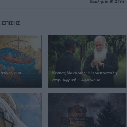
Εκκλησία 91.2 fm»
 ΕΠΙΣΗΣ
στεως κι οι
Κένυας Μακάριος: Η Ιεραποστολή
στην Αφρική – Αφιέρωμα...