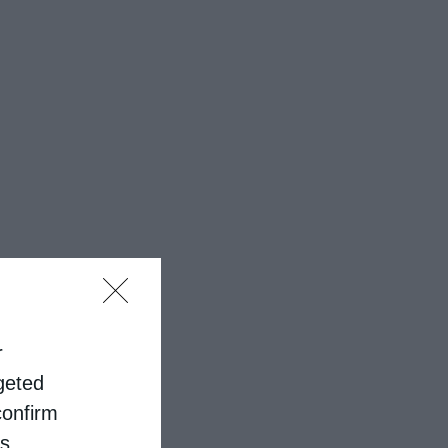
r
rgeted
confirm
is