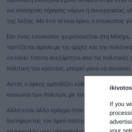
για υπόσχεση τήρησης νόμων ή συνεργασίας, α
της λέξης. Με ένα τέτοιο όρκο, ο επίσκοπος γί
Εάν ένας επίσκοπος χειροτονείται στη Μόσχα, 
ταυτίζεται άμεσα με τις αρχές και την πολιτικ
να κάνει τίποτα ανεξάρτητα από τις πολιτικές 
πολιτική του κράτους, μπορεί μόνο να συναινεί
Αυτός ο όρκος εμποδίζει κάθε πιθανότητα σο
ikivotos
κοινωνία των πολιτών, με τους ανθρώπους. Η ι
If you wi
Αλλά είναι άλλο πράγμα όταν ένας επίσκοπος π
processi
διατηρώντας τον όρκο πίστης στη Ρωσική Ομοσπ
advertis
your sel
επικεφαλής μιας μητροπολιτικής περιφέρειας, 