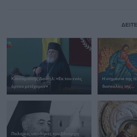
ΔΕΙΤΕ
Καισαριανής Δανιήλ: «Εκ του ενός
Η σημασία της πί
άρτου μετέχομεν»
δυσκολίες της...
Πολιτικές υποθήκες του Εθνάρχη