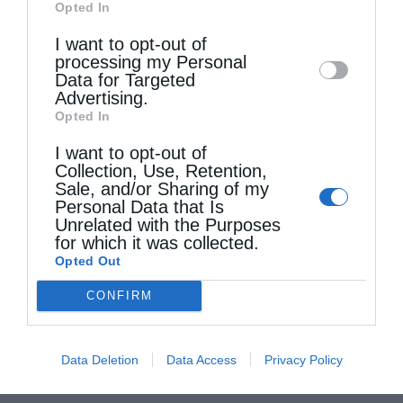
Opted In
Downstream Participants
that may further
προσπάθειά τους αποδείχθηκε τελικά
I want to opt-out of
disclose it to other third parties.
απρόσφορη, εάν δεν αξιολογηθεί ως
processing my Personal
Data for Targeted
«μπούμεραγκ» εναντίον εκείνου που ήθελαν
Advertising.
Opted In
να υπερασπιστούν. Διότι, εάν η επίκληση του
I want to opt-out of
άρ. 11 του Συντάγματος, στην οποία
Collection, Use, Retention,
προέβησαν οι αρνητές των Φώτων,
Sale, and/or Sharing of my
Personal Data that Is
«προοδευτικοί» κατά τα άλλα,
Unrelated with the Purposes
for which it was collected.
δημοσιογράφοι, δικαιολογεί τα
Opted Out
«κακουργήματα» των χιλιάδων διαδηλωτών
CONFIRM
στις προαναφερθείσες συγκεντρώσεις, κατά
μείζονα λόγο ισχύει αυτό και για τα
Data Deletion
Data Access
Privacy Policy
«πταίσματα» των λίγων πιστών, που έχουν