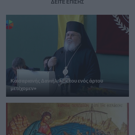
ΔΕΙΤΕ ΕΠΙΣΗΣ
Καισαριανής Δανιήλ: «Εκ του ενός άρτου
μετέχομεν»