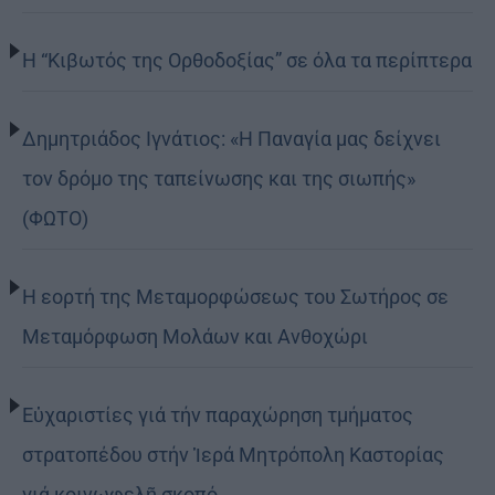
Η “Κιβωτός της Ορθοδοξίας” σε όλα τα περίπτερα
Δημητριάδος Ιγνάτιος: «Η Παναγία μας δείχνει
τον δρόμο της ταπείνωσης και της σιωπής»
(ΦΩΤΟ)
Η εορτή της Μεταμορφώσεως του Σωτήρος σε
Μεταμόρφωση Μολάων και Ανθοχώρι
Εὐχαριστίες γιά τήν παραχώρηση τμήματος
στρατοπέδου στήν Ἱερά Μητρόπολη Καστορίας
γιά κοινωφελῆ σκοπό