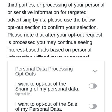
λίγων πιστών, ενώ ετήρησαν αιδήμονα σιγήν
third parties, or processing of your personal
στα «κακουργήματα» των χιλιάδων
or sensitive information for targeted
advertising by us, please use the below
διαδηλωτών.
opt-out section to confirm your selection.
Σοφιστική ερμηνεία του Συντάγματος
Please note that after your opt-out request
is processed you may continue seeing
Ορισμένες σοβαροφανείς εφημερίδες,
interest-based ads based on personal
«σημαιοφόροι» του μηδενισμού,
information utilized by us or personal
information disclosed to third parties prior
επιστρατεύοντας τα αποθέματα της
Personal Data Processing
to your opt-out. You may separately opt-out
Opt Outs
σοφιστικής τέχνης που κατέχουν,
of the further disclosure of your personal
επιχείρησαν να δικαιολογήσουν τα
I want to opt-out of the
information by third parties on the IAB’s list
Sharing of my personal data.
«κακουργήματα» των διαδηλωτών
Opted In
of downstream participants. This
επικαλούμενοι την συνταγματική προστασία
information may also be disclosed by us to
I want to opt-out of the Sale
of my Personal Data.
third parties on the
IAB’s List of
που έχει το σχετικό δικαίωμά τους. Η