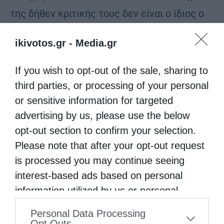
της δήθεν κριτικής τους δεν είναι ο ίδιος ο
Πατριάρχης, αλλά αφ’ ενός μεν η Εκκλησία,
ikivotos.gr -
Media.gr
την οποία αυτός εκπροσωπεί, αφ’ ετέρου δε
ο άρρηκτα συνδεδεμένος με την Εκκλησία
If you wish to opt-out of the sale, sharing to
παραδοσιακός πατριωτισμός μαζί με τις
third parties, or processing of your personal
or sensitive information for targeted
συναφείς αξίες που προβάλλει η αυτοθυσία
advertising by us, please use the below
του.
opt-out section to confirm your selection.
Please note that after your opt-out request
Δεν είναι τυχαίο το γεγονός ότι όλοι οι
is processed you may continue seeing
κατήγοροι του Γρηγορίου του Ε΄ είναι άθεοι
interest-based ads based on personal
και εθνομηδενιστές. Αυτό βέβαια το
information utilized by us or personal
στοιχείο από μόνο του δεν είναι επαρκές για
information disclosed to third parties prior
Personal Data Processing
να χαρακτηρισθεί ως χαλκευμένη η σχετική
to your opt-out. You may separately opt-out
Opt Outs