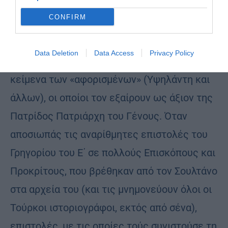
αποκρύπτοντας ότι ο Γρηγόριος ο Ε΄ ήταν
CONFIRM
μέλος της Φιλικής Εταιρείας. Όταν
αποκαλείς τον Πατριάρχη «προδότη»
Data Deletion
Data Access
Privacy Policy
παρακάμπτοντας τα ιστορικώς βεβαιωμένα
κείμενα των «αφορισμένων» (Υψηλάντη και
άλλων), οι οποίοι τον εξαίρουν ως άξιον της
Πατρίδος Πατριάρχη του Γένους. Όταν
αποσιωπάς τις αναρίθμητες επιστολές του
Γρηγορίου του Ε΄ σε πολλούς Επισκόπους και
Προκρίτους, που βρέθηκαν από τον Σουλτάνο
στα αρχεία του (και τις μνημονεύουν όλοι οι
Τούρκοι ιστοριογράφοι, εκτός από σένα),
επιστολές, με τις οποίες τούς συνιστούσε τη