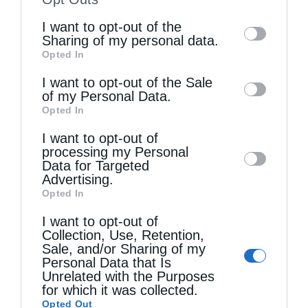
of the further disclosure of your personal
κατηγορία εναντίον του Πατριάρχη. Εκείνο
I want to opt-out of the
information by third parties on the IAB’s list
Sharing of my personal data.
που αναδεικνύει, πέρα πάσης αμφιβολίας, το
Opted In
of downstream participants. This
χαλκείον είναι η επιλεκτική αποδεικτική
information may also be disclosed by us to
I want to opt-out of the Sale
τεκμηρίωση της κατηγορίας με στοιχεία που
of my Personal Data.
third parties on the
IAB’s List of
Opted In
αποσιωπούν την πλήρη συνάφεια και
Downstream Participants
that may further
I want to opt-out of
disclose it to other third parties.
διαδρομή των συμβάντων και οδηγούν στην
processing my Personal
Data for Targeted
κατασκευή μιας πλασματικής
Advertising.
πραγματικότητας εντελώς ξένης προς την
Opted In
ιστορική αλήθεια. Όταν εστιάζεις την κριτική
I want to opt-out of
Collection, Use, Retention,
σου αποκλειστικά στο υποκριτικό,
Sale, and/or Sharing of my
Personal Data that Is
προφανώς, κείμενο του αφορισμού της
Unrelated with the Purposes
for which it was collected.
Επανάστασης από την Πατριάρχη
Opted Out