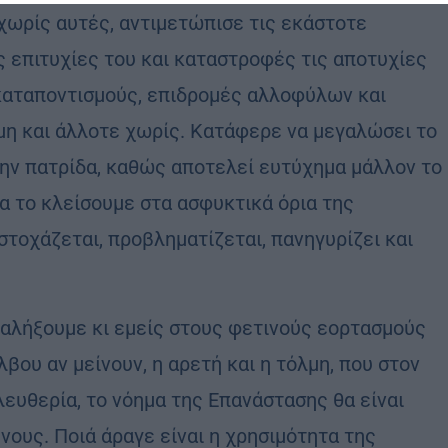
 χωρίς αυτές, αντιμετώπισε τις εκάστοτε
ις επιτυχίες του και καταστροφές τις αποτυχίες
 καταποντισμούς, επιδρομές αλλοφύλων και
μη και άλλοτε χωρίς. Κατάφερε να μεγαλώσει το
 την πατρίδα, καθώς αποτελεί ευτύχημα μάλλον το
α το κλείσουμε στα ασφυκτικά όρια της
στοχάζεται, προβληματίζεται, πανηγυρίζει και
αταλήξουμε κι εμείς στους φετινούς εορτασμούς
βου αν μείνουν, η αρετή και η τόλμη, που στον
υθερία, το νόημα της Επανάστασης θα είναι
νους. Ποιά άραγε είναι η χρησιμότητα της