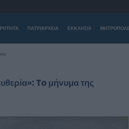
ΙΡΌΤΗΤΑ
ΠΑΤΡΙΑΡΧΕΊΑ
ΕΚΚΛΗΣΊΑ
ΜΗΤΡΟΠΌΛΕ
ασης
ευθερία»: To μήνυμα της