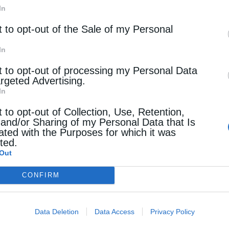
In
t to opt-out of the Sale of my Personal
1821, είχαν θητεύσει οι νεομάρτυρες και οι
ακόμη και οι έμποροι και οι καπεταναίοι, που
In
για τον αγώνα που ερχόταν. Είχαν θητεύσει οι
t to opt-out of processing my Personal Data
argeted Advertising.
τοθυσίας πάσχιζαν ώστε οι υπόδουλοι να μην
In
 καταγωγή τους, να μην χάσουν την ιδιοπροσωπία
t to opt-out of Collection, Use, Retention,
τήν όλος ο λαός, όλοι οι απλοί άνθρωποι που
 and/or Sharing of my Personal Data that Is
ated with the Purposes for which it was
 έθνους, κρατώντας με θυσίες τις παραδόσεις
cted.
Out
ορία και διατηρώντας τη γλώσσα τους. Και έτσι
, ώστε το επαναστατικό εγχείρημα να οδηγηθεί
CONFIRM
Data Deletion
Data Access
Privacy Policy
ιστές του χθες έγιναν οι ήρωες του σήμερα. Ο