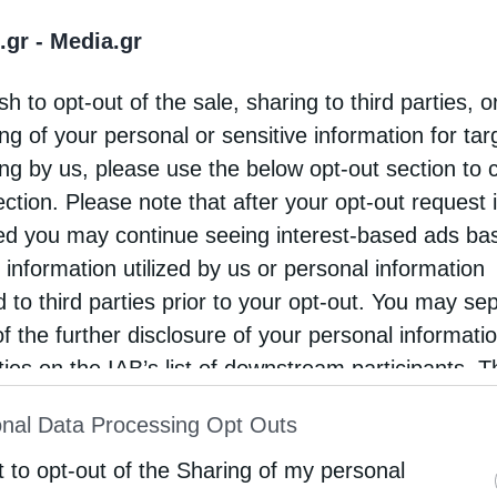
αι ευκαίρως ακαίρως σε διάφορες επετειακές
.gr -
Media.gr
να που σε προηγούμενο κείμενό μας
sh to opt-out of the sale, sharing to third parties, o
ων αγωνιστών της Ελληνικής Επανάστασης.
ng of your personal or sensitive information for ta
 αγωνιστικότητας, της πίστης, της εθελοθυσίας,
ing by us, please use the below opt-out section to 
 κοινωνικό σύνολο, του πατριωτισμού, της
ection. Please note that after your opt-out request 
λλογικότητας. Και ενσωματώνει, επίσης, την
d you may continue seeing interest-based ads ba
τάσταση της αδικίας, για μαχητικότητα και
 information utilized by us or personal information
d to third parties prior to your opt-out. You may se
 του εμείς. Και βέβαια όλα αυτά είχαν
of the further disclosure of your personal informati
 οι Έλληνες και τα συγκεφαλαιώσει ο ποιητής
rties on the IAB’s list of downstream participants. T
οδούλων Ελλήνων, μέσα στην καθημερινότητά
ion may also be disclosed by us to third parties on
σουν την εθνική, πολιτισμική και θρησκευτική
nal Data Processing Opt Outs
st of Downstream Participants
that may further discl
σχεδίαζε συστηματικά την αλλοτρίωση και την
rd parties.
t to opt-out of the Sharing of my personal